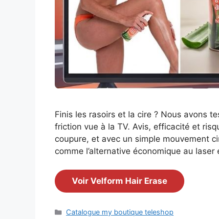
Finis les rasoirs et la cire ? Nous avons t
friction vue à la TV. Avis, efficacité et ri
coupure, et avec un simple mouvement circ
comme l’alternative économique au laser
Voir Velform Hair Erase
Catégories
Catalogue my boutique teleshop