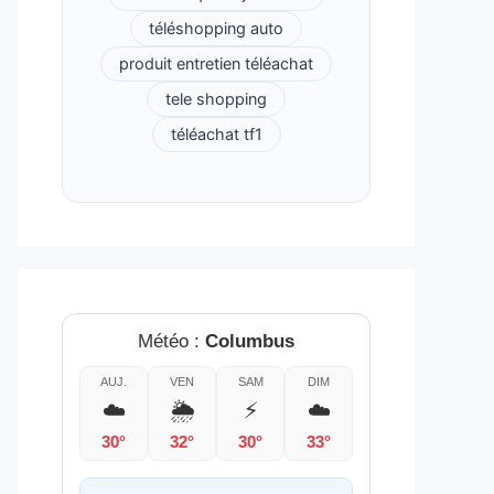
téléshopping auto
produit entretien téléachat
tele shopping
téléachat tf1
Météo :
Columbus
AUJ.
VEN
SAM
DIM
☁️
🌦️
⚡
☁️
30°
32°
30°
33°