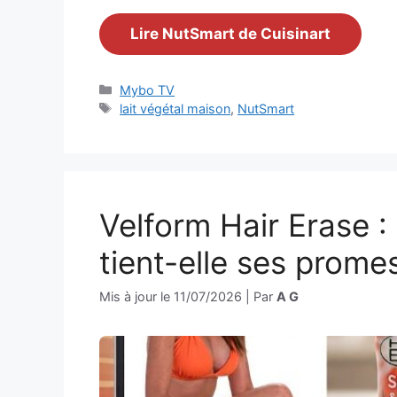
Lire NutSmart de Cuisinart
Catégories
Mybo TV
Étiquettes
lait végétal maison
,
NutSmart
Velform Hair Erase 
tient-elle ses prome
Mis à jour le
11/07/2026
|
Par
A G