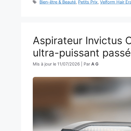
Étiquettes
Bien-être & Beauté
,
Petits Prix
,
Velform Hair Er
Aspirateur Invictus O
ultra-puissant passé
Mis à jour le
11/07/2026
|
Par
A G