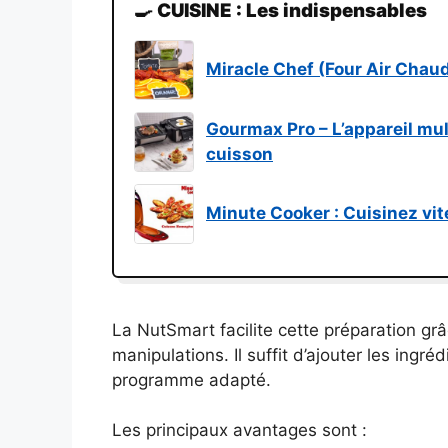
🍳 CUISINE : Les indispensables
Miracle Chef (Four Air Chaud)
Gourmax Pro – L’appareil mul
cuisson
Minute Cooker : Cuisinez vite
La NutSmart facilite cette préparation gr
manipulations. Il suffit d’ajouter les ingré
programme adapté.
Les principaux avantages sont :