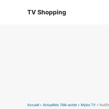
Aller
au
TV Shopping
contenu
Accueil
»
Actualités Télé-achat
»
Mybo TV
»
NutSma