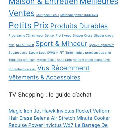
Maison & Entretien
Meilleures
Ventes
Multipeel 5 en 1
Méthode power 1000 avis
Petits Prix
Produits Durables
Programme 72h minceur
Sensor Pro Sweep
Shaper Cross
Shaper cross
Sport & Minceur
avis
SOFA SAVER
Spray Depilatoire
Square cycle
Steam Spot
SWAY N FIT
Tarte modulo premium pas cher
Total abs platinum
Vapeur Eclair
Vapo Spin
Velform cross shaper avis
Vus Récemment
Vibrantmotion avis
Vêtements & Accessoires
TV Shopping : le guide d’achat
Magic Iron
Jet Hawk
Invictus Pocket
Velform
Hair Erase
Belena Air Stretch
Minute Cooker
Repulse Power
Invictus Wd7
Le Barrage De