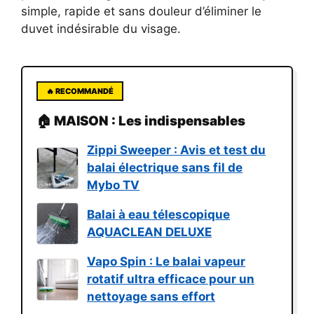
simple, rapide et sans douleur d’éliminer le
duvet indésirable du visage.
🔥 RECOMMANDÉ
🏠 MAISON : Les indispensables
Zippi Sweeper : Avis et test du
balai électrique sans fil de
Mybo TV
Balai à eau télescopique
AQUACLEAN DELUXE
Vapo Spin : Le balai vapeur
rotatif ultra efficace pour un
nettoyage sans effort