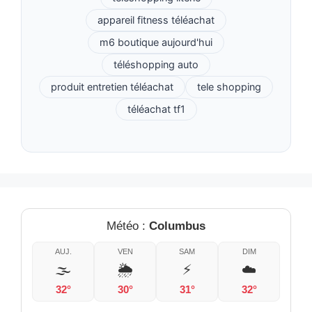
appareil fitness téléachat
m6 boutique aujourd'hui
téléshopping auto
produit entretien téléachat
tele shopping
téléachat tf1
Météo :
Columbus
AUJ.
VEN
SAM
DIM
🌫️
🌦️
⚡
☁️
32°
30°
31°
32°