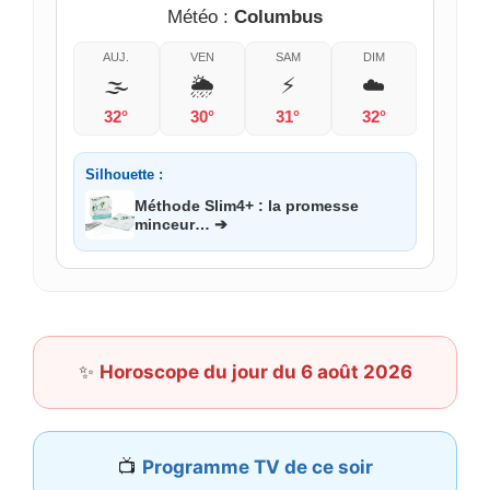
Météo :
Columbus
AUJ.
VEN
SAM
DIM
🌫️
🌦️
⚡
☁️
32°
30°
31°
32°
Silhouette :
Méthode Slim4+ : la promesse
minceur… ➔
✨
Horoscope du jour du 6 août 2026
📺
Programme TV de ce soir