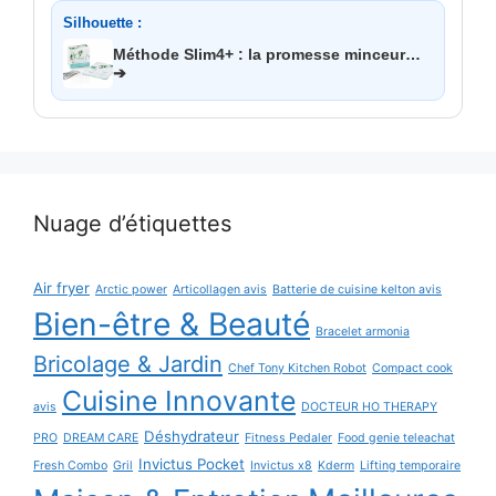
Silhouette :
Méthode Slim4+ : la promesse minceur…
➔
Nuage d’étiquettes
Air fryer
Arctic power
Articollagen avis
Batterie de cuisine kelton avis
Bien-être & Beauté
Bracelet armonia
Bricolage & Jardin
Chef Tony Kitchen Robot
Compact cook
Cuisine Innovante
avis
DOCTEUR HO THERAPY
Déshydrateur
PRO
DREAM CARE
Fitness Pedaler
Food genie teleachat
Invictus Pocket
Fresh Combo
Gril
Invictus x8
Kderm
Lifting temporaire