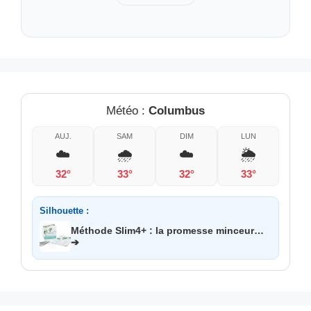
Météo :
Columbus
AUJ.
SAM
DIM
LUN
☁️
🌧️
☁️
🌦️
32°
33°
32°
33°
Silhouette :
Méthode Slim4+ : la promesse minceur…
➔