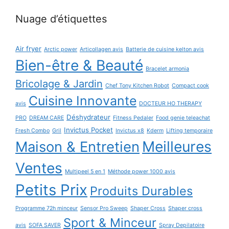
Nuage d’étiquettes
Air fryer
Arctic power
Articollagen avis
Batterie de cuisine kelton avis
Bien-être & Beauté
Bracelet armonia
Bricolage & Jardin
Chef Tony Kitchen Robot
Compact cook
Cuisine Innovante
avis
DOCTEUR HO THERAPY
Déshydrateur
PRO
DREAM CARE
Fitness Pedaler
Food genie teleachat
Invictus Pocket
Fresh Combo
Gril
Invictus x8
Kderm
Lifting temporaire
Maison & Entretien
Meilleures
Ventes
Multipeel 5 en 1
Méthode power 1000 avis
Petits Prix
Produits Durables
Programme 72h minceur
Sensor Pro Sweep
Shaper Cross
Shaper cross
Sport & Minceur
avis
SOFA SAVER
Spray Depilatoire