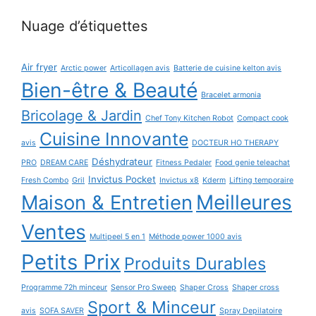
Nuage d’étiquettes
Air fryer
Arctic power
Articollagen avis
Batterie de cuisine kelton avis
Bien-être & Beauté
Bracelet armonia
Bricolage & Jardin
Chef Tony Kitchen Robot
Compact cook
Cuisine Innovante
avis
DOCTEUR HO THERAPY
Déshydrateur
PRO
DREAM CARE
Fitness Pedaler
Food genie teleachat
Invictus Pocket
Fresh Combo
Gril
Invictus x8
Kderm
Lifting temporaire
Maison & Entretien
Meilleures
Ventes
Multipeel 5 en 1
Méthode power 1000 avis
Petits Prix
Produits Durables
Programme 72h minceur
Sensor Pro Sweep
Shaper Cross
Shaper cross
Sport & Minceur
avis
SOFA SAVER
Spray Depilatoire