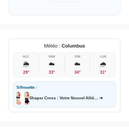
Météo :
Columbus
AUJ.
SAM
DIM
LUN
🌦️
☁️
☁️
🌧️
29°
33°
34°
31°
Silhouette :
Shaper Cross : Votre Nouvel Allié… ➔