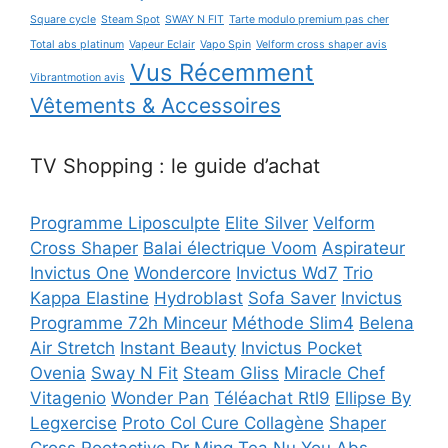
Square cycle
Steam Spot
SWAY N FIT
Tarte modulo premium pas cher
Total abs platinum
Vapeur Eclair
Vapo Spin
Velform cross shaper avis
Vus Récemment
Vibrantmotion avis
Vêtements & Accessoires
TV Shopping : le guide d’achat
Programme Liposculpte
Elite Silver
Velform
Cross Shaper
Balai électrique Voom
Aspirateur
Invictus One
Wondercore
Invictus Wd7
Trio
Kappa Elastine
Hydroblast
Sofa Saver
Invictus
Programme 72h Minceur
Méthode Slim4
Belena
Air Stretch
Instant Beauty
Invictus Pocket
Ovenia
Sway N Fit
Steam Gliss
Miracle Chef
Vitagenio
Wonder Pan
Téléachat Rtl9
Ellipse By
Legxercise
Proto Col Cure Collagène
Shaper