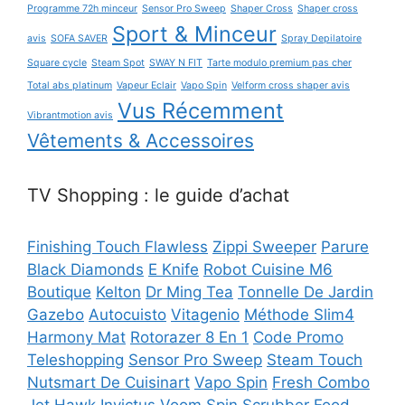
Programme 72h minceur
Sensor Pro Sweep
Shaper Cross
Shaper cross
Sport & Minceur
avis
SOFA SAVER
Spray Depilatoire
Square cycle
Steam Spot
SWAY N FIT
Tarte modulo premium pas cher
Total abs platinum
Vapeur Eclair
Vapo Spin
Velform cross shaper avis
Vus Récemment
Vibrantmotion avis
Vêtements & Accessoires
TV Shopping : le guide d’achat
Finishing Touch Flawless
Zippi Sweeper
Parure
Black Diamonds
E Knife
Robot Cuisine M6
Boutique
Kelton
Dr Ming Tea
Tonnelle De Jardin
Gazebo
Autocuisto
Vitagenio
Méthode Slim4
Harmony Mat
Rotorazer 8 En 1
Code Promo
Teleshopping
Sensor Pro Sweep
Steam Touch
Nutsmart De Cuisinart
Vapo Spin
Fresh Combo