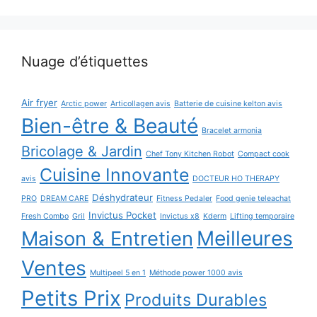
Nuage d’étiquettes
Air fryer
Arctic power
Articollagen avis
Batterie de cuisine kelton avis
Bien-être & Beauté
Bracelet armonia
Bricolage & Jardin
Chef Tony Kitchen Robot
Compact cook
Cuisine Innovante
avis
DOCTEUR HO THERAPY
Déshydrateur
PRO
DREAM CARE
Fitness Pedaler
Food genie teleachat
Invictus Pocket
Fresh Combo
Gril
Invictus x8
Kderm
Lifting temporaire
Maison & Entretien
Meilleures
Ventes
Multipeel 5 en 1
Méthode power 1000 avis
Petits Prix
Produits Durables