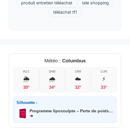
produit entretien téléachat
tele shopping
téléachat tf1
Météo :
Columbus
AUJ.
SAM
DIM
LUN
🌦️
🌧️
☁️
⚡
30°
34°
32°
33°
Silhouette :
Programme liposculpte – Perte de poids…
➔