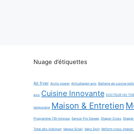
Nuage d’étiquettes
Air fryer
Arctic power
Articollagen avis
Batterie de cuisine kelt
Cuisine Innovante
avis
DOCTEUR HO TH
Maison & Entretien
Me
temporaire
Programme 72h minceur
Sensor Pro Sweep
Shaper Cross
Shaper
Total abs platinum
Vapeur Eclair
Vapo Spin
Velform cross shaper