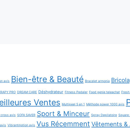
Bien-être & Beauté
Bricol
on avis
Bracelet armonia
Déshydrateur
ERAPY PRO
DREAM CARE
Fitness Pedaler
Food genie teleachat
Fres
P
illeures Ventes
Multipeel 5 en 1
Méthode power 1000 avis
Sport & Minceur
 cross avis
SOFA SAVER
Spray Depilatoire
Square 
Vus Récemment
Vêtements & 
 avis
Vibrantmotion avis