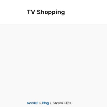
Aller
au
TV Shopping
contenu
Accueil
»
Blog
»
Steam Gliss