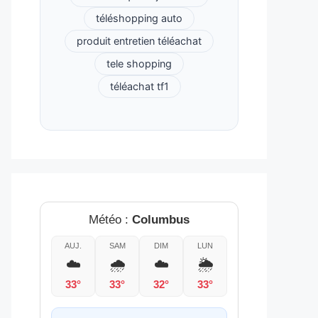
téléshopping auto
produit entretien téléachat
tele shopping
téléachat tf1
Météo :
Columbus
AUJ.
SAM
DIM
LUN
☁️
🌧️
☁️
🌦️
33°
33°
32°
33°