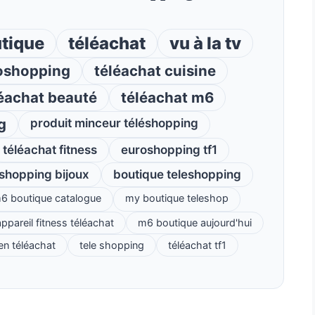
tique
téléachat
vu à la tv
oshopping
téléachat cuisine
éachat beauté
téléachat m6
g
produit minceur téléshopping
téléachat fitness
euroshopping tf1
éshopping bijoux
boutique teleshopping
6 boutique catalogue
my boutique teleshop
ppareil fitness téléachat
m6 boutique aujourd'hui
ien téléachat
tele shopping
téléachat tf1