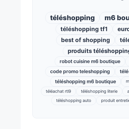
téléshopping
m6 bou
téléshopping tf1
eur
best of shopping
tél
produits téléshoppin
robot cuisine m6 boutique
code promo teleshopping
tél
téléshopping m6 boutique
m
téléachat rtl9
téléshopping literie
a
téléshopping auto
produit entret