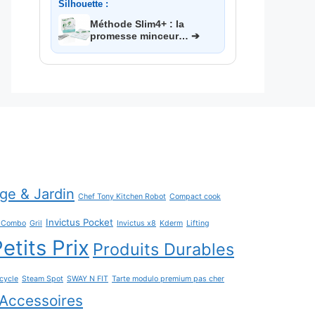
Silhouette :
Méthode Slim4+ : la
promesse minceur… ➔
age & Jardin
Chef Tony Kitchen Robot
Compact cook
Invictus Pocket
h Combo
Gril
Invictus x8
Kderm
Lifting
etits Prix
Produits Durables
cycle
Steam Spot
SWAY N FIT
Tarte modulo premium pas cher
Accessoires