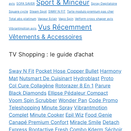
Sport & Minceur
avis
SOFA SAVER
Spray Depilatoire
Square cycle
Steam Spot
SWAY N FIT
Tarte modulo premium pas cher
Total abs platinum
Vapeur Eclair
Vapo Spin
Velform cross shaper avis
Vus Récemment
Vibrantmotion avis
Vêtements & Accessoires
TV Shopping : le guide d’achat
Sway N Fit
Pocket Hose Copper Bullet
Harmony
Mat
Nutsmart De Cuisinart
Hydroblast
Proto
Col Cure Collagène
Rotorazer 8 En 1
Parure
Black Diamonds
Ellipse Pédaleur Compact
Voom Spin Scrubber
Wonder Pan
Code Promo
Teleshopping
Minute Spray
Vibrantmotion
Complet
Minute Cooker
Epil Wiz
Food Genie
Canapé Premium Confort
Miracle Smile
Detach
Express
Rootactive
Fresh Combo
Kderm
Séchoir