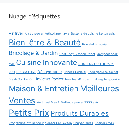
Nuage d’étiquettes
Air fryer
Arctic power
Articollagen avis
Batterie de cuisine kelton avis
Bien-être & Beauté
Bracelet armonia
Bricolage & Jardin
Chef Tony Kitchen Robot
Compact cook
Cuisine Innovante
avis
DOCTEUR HO THERAPY
Déshydrateur
PRO
DREAM CARE
Fitness Pedaler
Food genie teleachat
Invictus Pocket
Fresh Combo
Gril
Invictus x8
Kderm
Lifting temporaire
Maison & Entretien
Meilleures
Ventes
Multipeel 5 en 1
Méthode power 1000 avis
Petits Prix
Produits Durables
Programme 72h minceur
Sensor Pro Sweep
Shaper Cross
Shaper cross