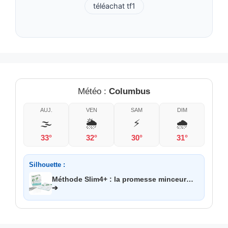
téléachat tf1
Météo :
Columbus
AUJ.
VEN
SAM
DIM
🌫️
🌦️
⚡
🌧️
33°
32°
30°
31°
Silhouette :
Méthode Slim4+ : la promesse minceur…
➔