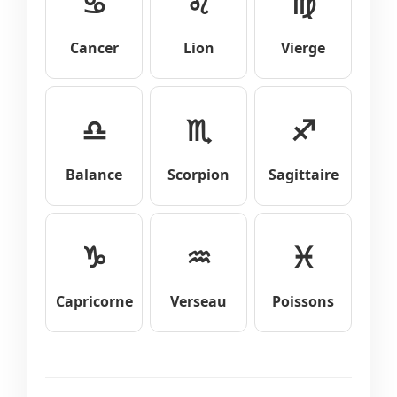
♋
♌
♍
Cancer
Lion
Vierge
♎
♏
♐
Balance
Scorpion
Sagittaire
♑
♒
♓
Capricorne
Verseau
Poissons