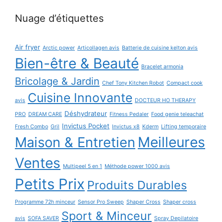
Nuage d’étiquettes
Air fryer
Arctic power
Articollagen avis
Batterie de cuisine kelton avis
Bien-être & Beauté
Bracelet armonia
Bricolage & Jardin
Chef Tony Kitchen Robot
Compact cook
Cuisine Innovante
avis
DOCTEUR HO THERAPY
Déshydrateur
PRO
DREAM CARE
Fitness Pedaler
Food genie teleachat
Invictus Pocket
Fresh Combo
Gril
Invictus x8
Kderm
Lifting temporaire
Maison & Entretien
Meilleures
Ventes
Multipeel 5 en 1
Méthode power 1000 avis
Petits Prix
Produits Durables
Programme 72h minceur
Sensor Pro Sweep
Shaper Cross
Shaper cross
Sport & Minceur
avis
SOFA SAVER
Spray Depilatoire