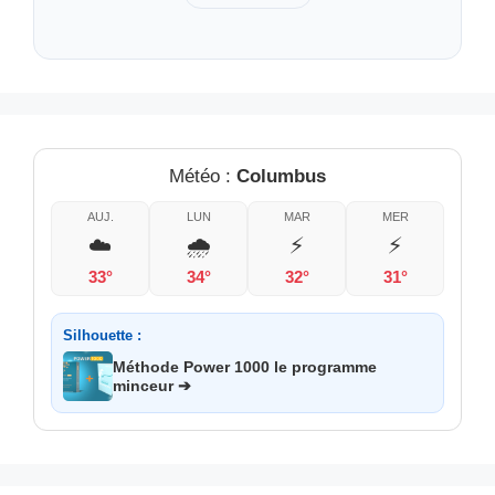
Météo :
Columbus
AUJ.
LUN
MAR
MER
☁️
🌧️
⚡
⚡
33°
34°
32°
31°
Silhouette :
Méthode Power 1000 le programme
minceur ➔