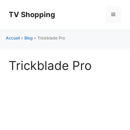
Aller
au
TV Shopping
Menu
contenu
Accueil
»
Blog
»
Trickblade Pro
Trickblade Pro