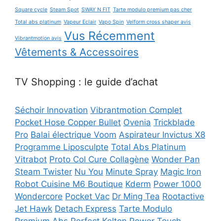
Square cycle
Steam Spot
SWAY N FIT
Tarte modulo premium pas cher
Total abs platinum
Vapeur Eclair
Vapo Spin
Velform cross shaper avis
Vus Récemment
Vibrantmotion avis
Vêtements & Accessoires
TV Shopping : le guide d’achat
Séchoir Innovation
Vibrantmotion Complet
Pocket Hose Copper Bullet
Ovenia
Trickblade
Pro
Balai électrique Voom
Aspirateur Invictus X8
Programme Liposculpte
Total Abs Platinum
Vitrabot
Proto Col Cure Collagène
Wonder Pan
Steam Twister
Nu You
Minute Spray
Magic Iron
Robot Cuisine M6 Boutique
Kderm
Power 1000
Wondercore
Pocket Vac
Dr Ming Tea
Rootactive
Jet Hawk
Detach Express
Tarte Modulo