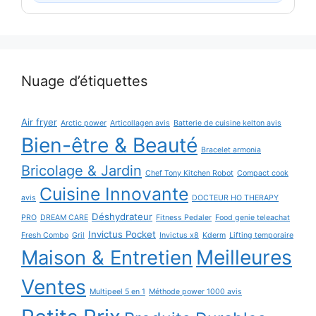
Nuage d’étiquettes
Air fryer
Arctic power
Articollagen avis
Batterie de cuisine kelton avis
Bien-être & Beauté
Bracelet armonia
Bricolage & Jardin
Chef Tony Kitchen Robot
Compact cook
Cuisine Innovante
avis
DOCTEUR HO THERAPY
Déshydrateur
PRO
DREAM CARE
Fitness Pedaler
Food genie teleachat
Invictus Pocket
Fresh Combo
Gril
Invictus x8
Kderm
Lifting temporaire
Maison & Entretien
Meilleures
Ventes
Multipeel 5 en 1
Méthode power 1000 avis