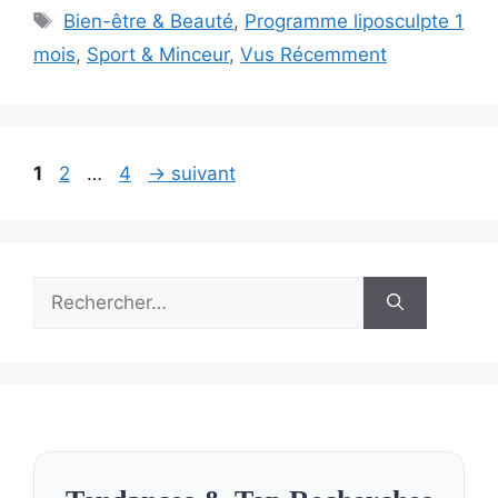
Étiquettes
Bien-être & Beauté
,
Programme liposculpte 1
mois
,
Sport & Minceur
,
Vus Récemment
Page
Page
Page
1
2
…
4
→
suivant
Rechercher :