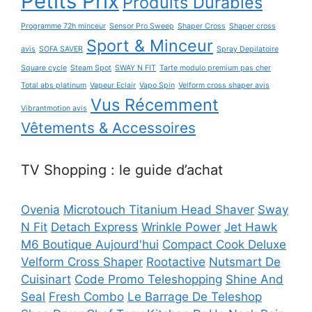
Petits Prix
Produits Durables
Programme 72h minceur
Sensor Pro Sweep
Shaper Cross
Shaper cross
Sport & Minceur
avis
SOFA SAVER
Spray Depilatoire
Square cycle
Steam Spot
SWAY N FIT
Tarte modulo premium pas cher
Total abs platinum
Vapeur Eclair
Vapo Spin
Velform cross shaper avis
Vus Récemment
Vibrantmotion avis
Vêtements & Accessoires
TV Shopping : le guide d’achat
Ovenia
Microtouch Titanium Head Shaver
Sway
N Fit
Detach Express
Wrinkle Power
Jet Hawk
M6 Boutique Aujourd'hui
Compact Cook Deluxe
Velform Cross Shaper
Rootactive
Nutsmart De
Cuisinart
Code Promo Teleshopping
Shine And
Seal
Fresh Combo
Le Barrage De Teleshop