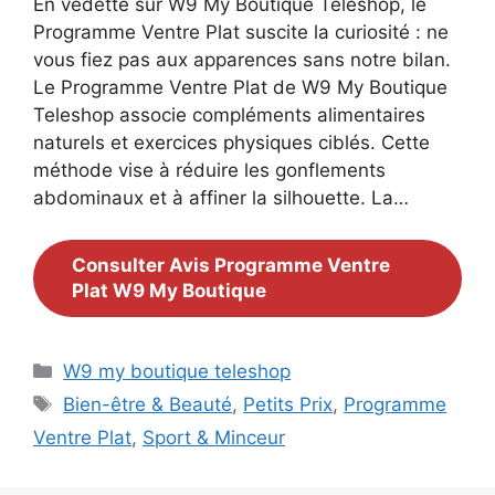
En vedette sur W9 My Boutique Teleshop, le
Programme Ventre Plat suscite la curiosité : ne
vous fiez pas aux apparences sans notre bilan.
Le Programme Ventre Plat de W9 My Boutique
Teleshop associe compléments alimentaires
naturels et exercices physiques ciblés. Cette
méthode vise à réduire les gonflements
abdominaux et à affiner la silhouette. La…
Consulter Avis Programme Ventre
Plat W9 My Boutique
Catégories
W9 my boutique teleshop
Étiquettes
Bien-être & Beauté
,
Petits Prix
,
Programme
Ventre Plat
,
Sport & Minceur