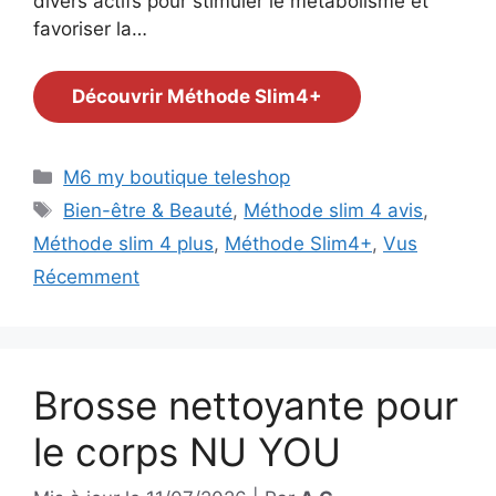
divers actifs pour stimuler le métabolisme et
favoriser la…
Découvrir Méthode Slim4+
Catégories
M6 my boutique teleshop
Étiquettes
Bien-être & Beauté
,
Méthode slim 4 avis
,
Méthode slim 4 plus
,
Méthode Slim4+
,
Vus
Récemment
Brosse nettoyante pour
le corps NU YOU