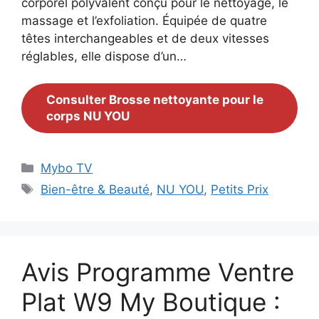
corporel polyvalent conçu pour le nettoyage, le
massage et l’exfoliation. Équipée de quatre
têtes interchangeables et de deux vitesses
réglables, elle dispose d’un…
Consulter Brosse nettoyante pour le
corps NU YOU
Catégories
Mybo TV
Étiquettes
Bien-être & Beauté
,
NU YOU
,
Petits Prix
Avis Programme Ventre
Plat W9 My Boutique :