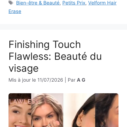
Étiquettes
Bien-être & Beauté
,
Petits Prix
,
Velform Hair
Erase
Finishing Touch
Flawless: Beauté du
visage
Mis à jour le
11/07/2026
|
Par
A G