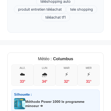
téléshopping auto
produit entretien téléachat
tele shopping
téléachat tf1
Météo :
Columbus
AUJ.
LUN
MAR
MER
☁️
🌧️
⚡
⚡
33°
34°
32°
31°
Silhouette :
Méthode Power 1000 le programme
minceur ➔