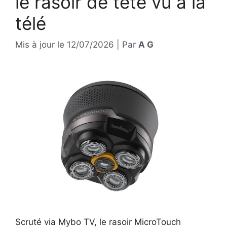
le rasoir de tête vu à la
télé
Mis à jour le
12/07/2026
|
Par
A G
Scruté via Mybo TV, le rasoir MicroTouch