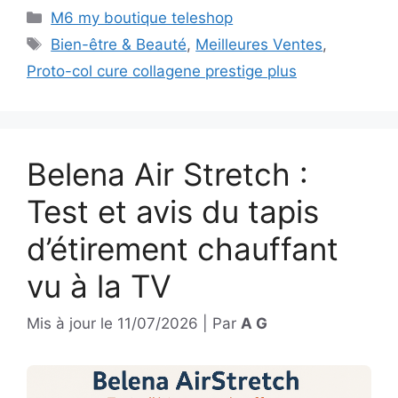
Catégories
M6 my boutique teleshop
Étiquettes
Bien-être & Beauté
,
Meilleures Ventes
,
Proto-col cure collagene prestige plus
Belena Air Stretch :
Test et avis du tapis
d’étirement chauffant
vu à la TV
Mis à jour le
11/07/2026
|
Par
A G