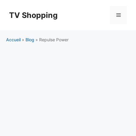
Aller
au
TV Shopping
Menu
contenu
Accueil
»
Blog
»
Repulse Power