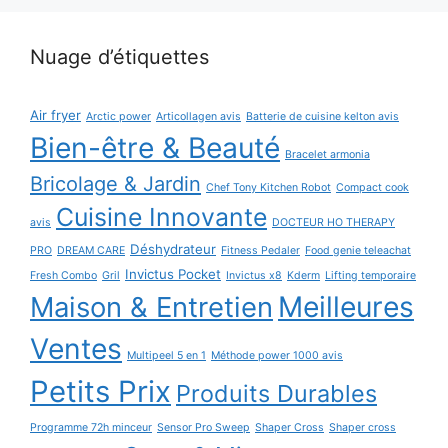
Nuage d’étiquettes
Air fryer
Arctic power
Articollagen avis
Batterie de cuisine kelton avis
Bien-être & Beauté
Bracelet armonia
Bricolage & Jardin
Chef Tony Kitchen Robot
Compact cook
Cuisine Innovante
avis
DOCTEUR HO THERAPY
Déshydrateur
PRO
DREAM CARE
Fitness Pedaler
Food genie teleachat
Invictus Pocket
Fresh Combo
Gril
Invictus x8
Kderm
Lifting temporaire
Maison & Entretien
Meilleures
Ventes
Multipeel 5 en 1
Méthode power 1000 avis
Petits Prix
Produits Durables
Programme 72h minceur
Sensor Pro Sweep
Shaper Cross
Shaper cross