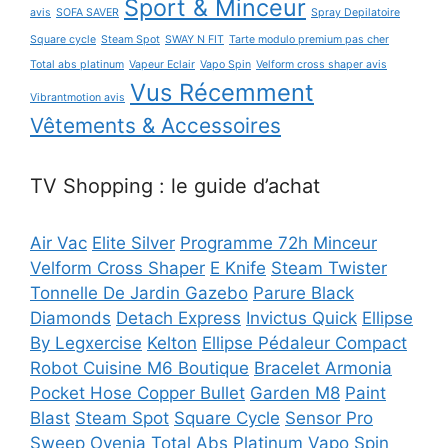
Sport & Minceur
avis
SOFA SAVER
Spray Depilatoire
Square cycle
Steam Spot
SWAY N FIT
Tarte modulo premium pas cher
Total abs platinum
Vapeur Eclair
Vapo Spin
Velform cross shaper avis
Vus Récemment
Vibrantmotion avis
Vêtements & Accessoires
TV Shopping : le guide d’achat
Air Vac
Elite Silver
Programme 72h Minceur
Velform Cross Shaper
E Knife
Steam Twister
Tonnelle De Jardin Gazebo
Parure Black
Diamonds
Detach Express
Invictus Quick
Ellipse
By Legxercise
Kelton
Ellipse Pédaleur Compact
Robot Cuisine M6 Boutique
Bracelet Armonia
Pocket Hose Copper Bullet
Garden M8
Paint
Blast
Steam Spot
Square Cycle
Sensor Pro
Sweep
Ovenia
Total Abs Platinum
Vapo Spin