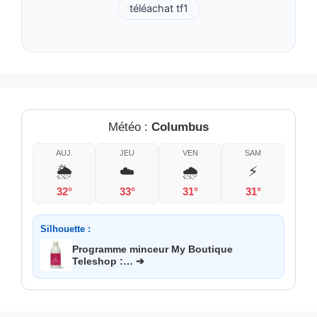
téléachat tf1
Météo :
Columbus
AUJ.
JEU
VEN
SAM
🌦️
☁️
🌧️
⚡
32°
33°
31°
31°
Silhouette :
Programme minceur My Boutique
Teleshop :… ➔