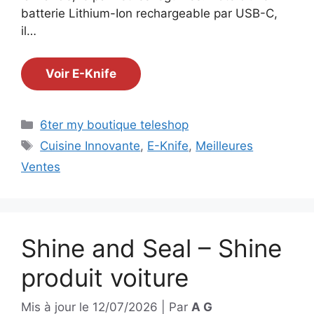
batterie Lithium-Ion rechargeable par USB-C,
il…
Voir E-Knife
Catégories
6ter my boutique teleshop
Étiquettes
Cuisine Innovante
,
E-Knife
,
Meilleures
Ventes
Shine and Seal – Shine
produit voiture
Mis à jour le
12/07/2026
|
Par
A G