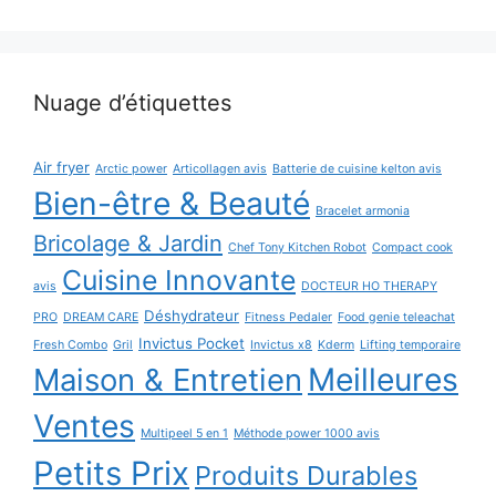
Nuage d’étiquettes
Air fryer
Arctic power
Articollagen avis
Batterie de cuisine kelton avis
Bien-être & Beauté
Bracelet armonia
Bricolage & Jardin
Chef Tony Kitchen Robot
Compact cook
Cuisine Innovante
avis
DOCTEUR HO THERAPY
Déshydrateur
PRO
DREAM CARE
Fitness Pedaler
Food genie teleachat
Invictus Pocket
Fresh Combo
Gril
Invictus x8
Kderm
Lifting temporaire
Maison & Entretien
Meilleures
Ventes
Multipeel 5 en 1
Méthode power 1000 avis
Petits Prix
Produits Durables