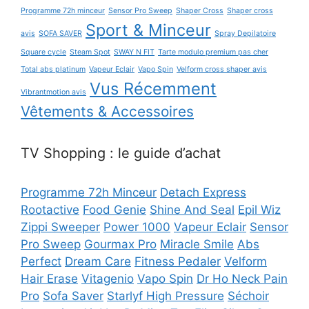
Programme 72h minceur
Sensor Pro Sweep
Shaper Cross
Shaper cross
Sport & Minceur
avis
SOFA SAVER
Spray Depilatoire
Square cycle
Steam Spot
SWAY N FIT
Tarte modulo premium pas cher
Total abs platinum
Vapeur Eclair
Vapo Spin
Velform cross shaper avis
Vus Récemment
Vibrantmotion avis
Vêtements & Accessoires
TV Shopping : le guide d’achat
Programme 72h Minceur
Detach Express
Rootactive
Food Genie
Shine And Seal
Epil Wiz
Zippi Sweeper
Power 1000
Vapeur Eclair
Sensor
Pro Sweep
Gourmax Pro
Miracle Smile
Abs
Perfect
Dream Care
Fitness Pedaler
Velform
Hair Erase
Vitagenio
Vapo Spin
Dr Ho Neck Pain
Pro
Sofa Saver
Starlyf High Pressure
Séchoir