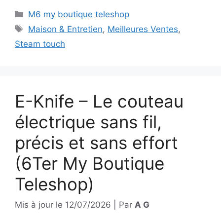
Catégories
M6 my boutique teleshop
Étiquettes
Maison & Entretien
,
Meilleures Ventes
,
Steam touch
E-Knife – Le couteau
électrique sans fil,
précis et sans effort
(6Ter My Boutique
Teleshop)
Mis à jour le
12/07/2026
|
Par
A G