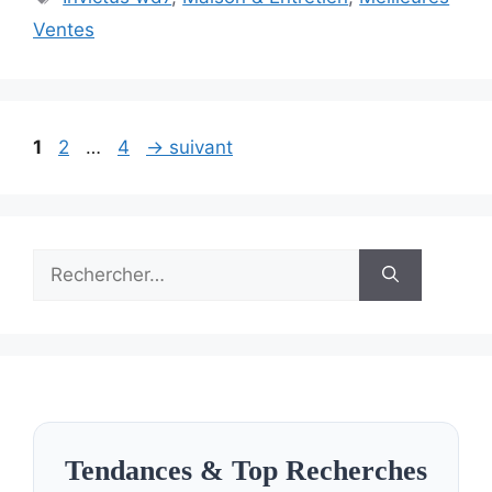
Ventes
Page
Page
Page
1
2
…
4
→
suivant
Rechercher :
Tendances & Top Recherches