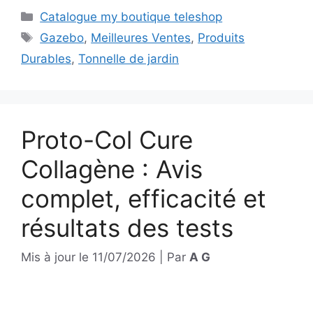
Catégories
Catalogue my boutique teleshop
Étiquettes
Gazebo
,
Meilleures Ventes
,
Produits
Durables
,
Tonnelle de jardin
Proto-Col Cure
Collagène : Avis
complet, efficacité et
résultats des tests
Mis à jour le
11/07/2026
|
Par
A G