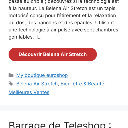
passé au crible ; découvrez si la technologie est
à la hauteur. Le Belena Air Stretch est un tapis
motorisé conçu pour l’étirement et la relaxation
du dos, des hanches et des épaules. Utilisant
une technologie à air pulsé avec sept chambres
gonflables, il…
Découvrir Belena Air Stretch
Catégories
My boutique euroshop
Étiquettes
Belena Air Stretch
,
Bien-être & Beauté
,
Meilleures Ventes
Barrage de Teleshop :