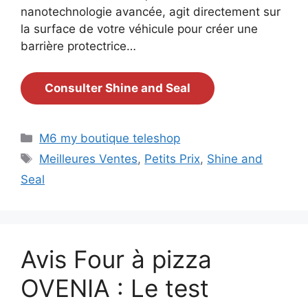
nanotechnologie avancée, agit directement sur
la surface de votre véhicule pour créer une
barrière protectrice…
Consulter Shine and Seal
Catégories
M6 my boutique teleshop
Étiquettes
Meilleures Ventes
,
Petits Prix
,
Shine and
Seal
Avis Four à pizza
OVENIA : Le test