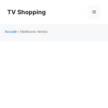
Aller
au
TV Shopping
Menu
contenu
Accueil
»
Meilleures Ventes