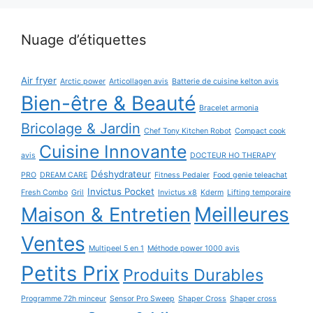
Nuage d’étiquettes
Air fryer
Arctic power
Articollagen avis
Batterie de cuisine kelton avis
Bien-être & Beauté
Bracelet armonia
Bricolage & Jardin
Chef Tony Kitchen Robot
Compact cook
Cuisine Innovante
avis
DOCTEUR HO THERAPY
Déshydrateur
PRO
DREAM CARE
Fitness Pedaler
Food genie teleachat
Invictus Pocket
Fresh Combo
Gril
Invictus x8
Kderm
Lifting temporaire
Maison & Entretien
Meilleures
Ventes
Multipeel 5 en 1
Méthode power 1000 avis
Petits Prix
Produits Durables
Programme 72h minceur
Sensor Pro Sweep
Shaper Cross
Shaper cross