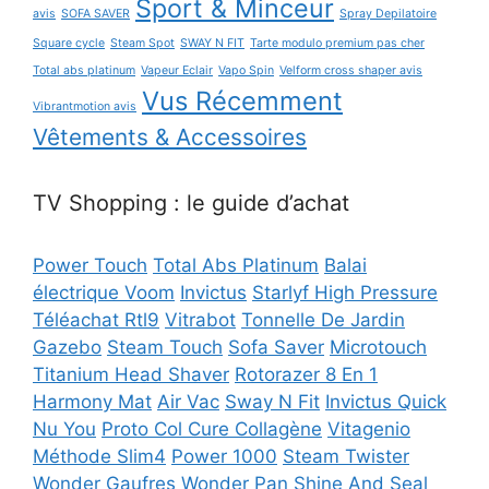
Sport & Minceur
avis
SOFA SAVER
Spray Depilatoire
Square cycle
Steam Spot
SWAY N FIT
Tarte modulo premium pas cher
Total abs platinum
Vapeur Eclair
Vapo Spin
Velform cross shaper avis
Vus Récemment
Vibrantmotion avis
Vêtements & Accessoires
TV Shopping : le guide d’achat
Power Touch
Total Abs Platinum
Balai
électrique Voom
Invictus
Starlyf High Pressure
Téléachat Rtl9
Vitrabot
Tonnelle De Jardin
Gazebo
Steam Touch
Sofa Saver
Microtouch
Titanium Head Shaver
Rotorazer 8 En 1
Harmony Mat
Air Vac
Sway N Fit
Invictus Quick
Nu You
Proto Col Cure Collagène
Vitagenio
Méthode Slim4
Power 1000
Steam Twister
Wonder Gaufres
Wonder Pan
Shine And Seal