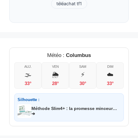
téléachat tf1
Météo :
Columbus
AUJ.
VEN
SAM
DIM
🌫️
🌦️
⚡
☁️
33°
28°
30°
33°
Silhouette :
Méthode Slim4+ : la promesse minceur…
➔