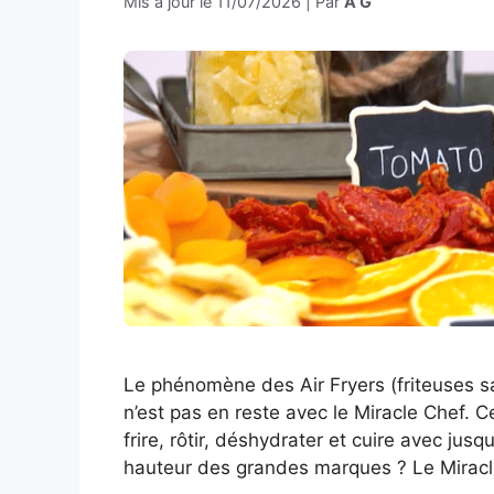
Mis à jour le
11/07/2026
|
Par
A G
Le phénomène des Air Fryers (friteuses san
n’est pas en reste avec le Miracle Chef. 
frire, rôtir, déshydrater et cuire avec jus
hauteur des grandes marques ? Le Mirac