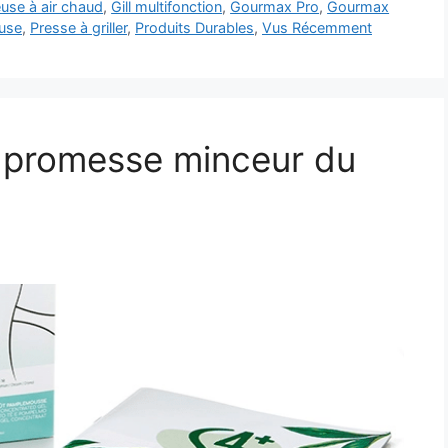
euse à air chaud
,
Gill multifonction
,
Gourmax Pro
,
Gourmax
euse
,
Presse à griller
,
Produits Durables
,
Vus Récemment
a promesse minceur du