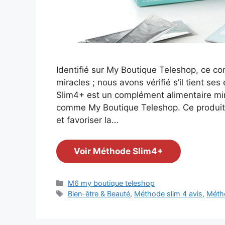
Identifié sur My Boutique Teleshop, ce 
miracles ; nous avons vérifié s’il tient 
Slim4+ est un complément alimentaire mi
comme My Boutique Teleshop. Ce produit ut
et favoriser la…
Voir Méthode Slim4+
Catégories
M6 my boutique teleshop
Étiquettes
Bien-être & Beauté
,
Méthode slim 4 avis
,
Métho