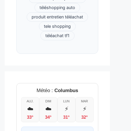
téléshopping auto
produit entretien téléachat
tele shopping
téléachat tf1
Météo :
Columbus
AUJ.
DIM
LUN
MAR
☁️
☁️
⚡
⚡
33°
34°
31°
32°