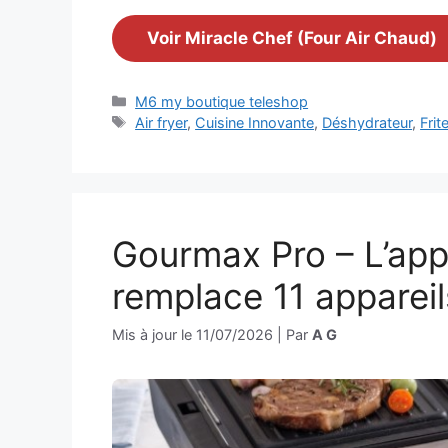
Voir Miracle Chef (Four Air Chaud)
Catégories
M6 my boutique teleshop
Étiquettes
Air fryer
,
Cuisine Innovante
,
Déshydrateur
,
Frit
Gourmax Pro – L’appa
remplace 11 apparei
Mis à jour le
11/07/2026
|
Par
A G