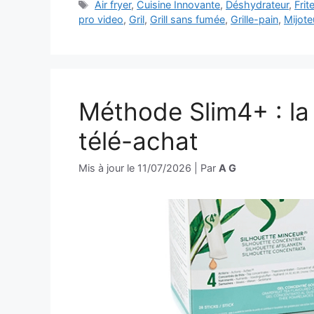
Étiquettes
Air fryer
,
Cuisine Innovante
,
Déshydrateur
,
Frit
pro video
,
Gril
,
Grill sans fumée
,
Grille-pain
,
Mijot
Méthode Slim4+ : l
télé-achat
Mis à jour le
11/07/2026
|
Par
A G