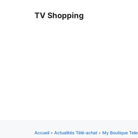
Aller
au
TV Shopping
contenu
Accueil
»
Actualités Télé-achat
»
My Boutique Tel