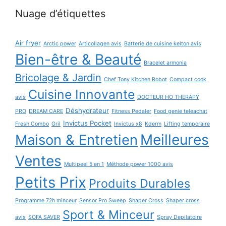
Nuage d’étiquettes
Air fryer
Arctic power
Articollagen avis
Batterie de cuisine kelton avis
Bien-être & Beauté
Bracelet armonia
Bricolage & Jardin
Chef Tony Kitchen Robot
Compact cook
Cuisine Innovante
avis
DOCTEUR HO THERAPY
Déshydrateur
PRO
DREAM CARE
Fitness Pedaler
Food genie teleachat
Invictus Pocket
Fresh Combo
Gril
Invictus x8
Kderm
Lifting temporaire
Maison & Entretien
Meilleures
Ventes
Multipeel 5 en 1
Méthode power 1000 avis
Petits Prix
Produits Durables
Programme 72h minceur
Sensor Pro Sweep
Shaper Cross
Shaper cross
Sport & Minceur
avis
SOFA SAVER
Spray Depilatoire