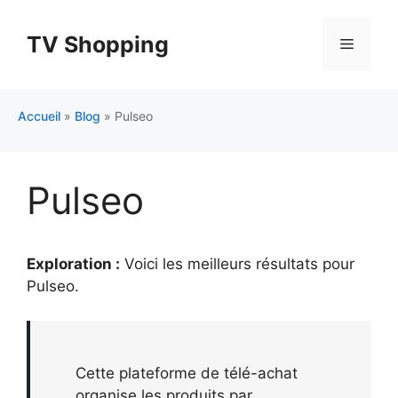
Aller
au
TV Shopping
Menu
contenu
Accueil
»
Blog
»
Pulseo
Pulseo
Exploration :
Voici les meilleurs résultats pour
Pulseo
.
Cette plateforme de télé-achat
organise les produits par