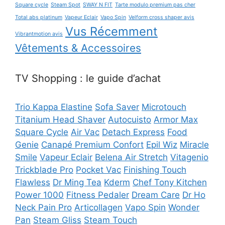
Square cycle
Steam Spot
SWAY N FIT
Tarte modulo premium pas cher
Total abs platinum
Vapeur Eclair
Vapo Spin
Velform cross shaper avis
Vus Récemment
Vibrantmotion avis
Vêtements & Accessoires
TV Shopping : le guide d’achat
Trio Kappa Elastine
Sofa Saver
Microtouch
Titanium Head Shaver
Autocuisto
Armor Max
Square Cycle
Air Vac
Detach Express
Food
Genie
Canapé Premium Confort
Epil Wiz
Miracle
Smile
Vapeur Eclair
Belena Air Stretch
Vitagenio
Trickblade Pro
Pocket Vac
Finishing Touch
Flawless
Dr Ming Tea
Kderm
Chef Tony Kitchen
Power 1000
Fitness Pedaler
Dream Care
Dr Ho
Neck Pain Pro
Articollagen
Vapo Spin
Wonder
Pan
Steam Gliss
Steam Touch