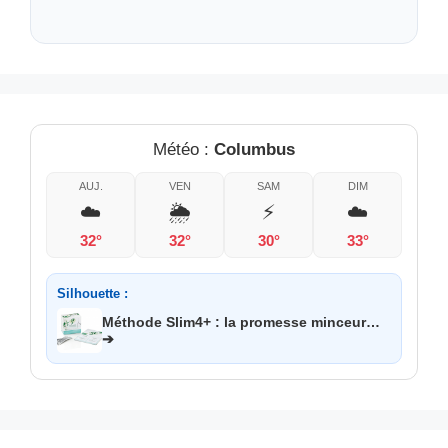
Météo :
Columbus
AUJ.
VEN
SAM
DIM
☁️
🌦️
⚡
☁️
32°
32°
30°
33°
Silhouette :
Méthode Slim4+ : la promesse minceur…
➔