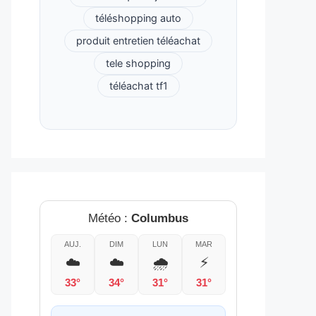
téléshopping auto
produit entretien téléachat
tele shopping
téléachat tf1
Météo :
Columbus
AUJ.
DIM
LUN
MAR
☁️
☁️
🌧️
⚡
33°
34°
31°
31°