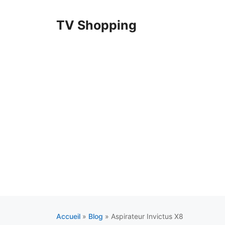
Aller
au
TV Shopping
contenu
Accueil
»
Blog
»
Aspirateur Invictus X8