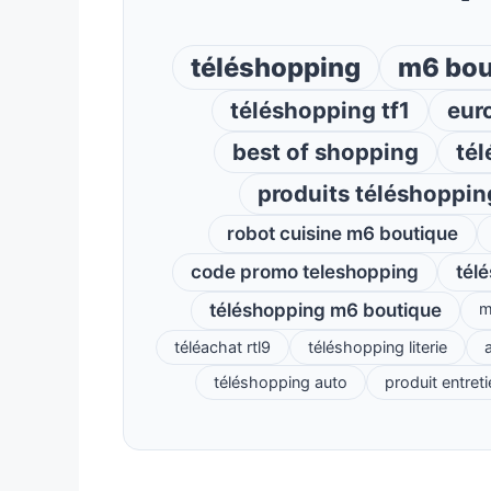
téléshopping
m6 bou
téléshopping tf1
eur
best of shopping
tél
produits téléshoppin
robot cuisine m6 boutique
code promo teleshopping
tél
téléshopping m6 boutique
m
téléachat rtl9
téléshopping literie
a
téléshopping auto
produit entret