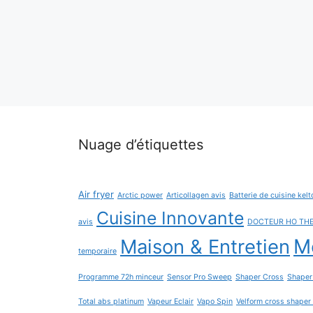
Nuage d’étiquettes
Air fryer
Arctic power
Articollagen avis
Batterie de cuisine kelt
Cuisine Innovante
avis
DOCTEUR HO TH
Maison & Entretien
Me
temporaire
Programme 72h minceur
Sensor Pro Sweep
Shaper Cross
Shaper
Total abs platinum
Vapeur Eclair
Vapo Spin
Velform cross shaper