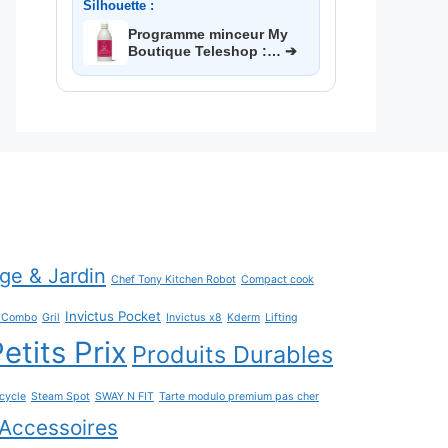
Silhouette :
Programme minceur My
Boutique Teleshop :… ➔
age & Jardin
Chef Tony Kitchen Robot
Compact cook
Invictus Pocket
h Combo
Gril
Invictus x8
Kderm
Lifting
etits Prix
Produits Durables
cycle
Steam Spot
SWAY N FIT
Tarte modulo premium pas cher
Accessoires