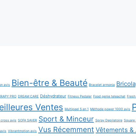
Bien-être & Beauté
Bricol
on avis
Bracelet armonia
Déshydrateur
ERAPY PRO
DREAM CARE
Fitness Pedaler
Food genie teleachat
Fres
P
illeures Ventes
Multipeel 5 en 1
Méthode power 1000 avis
Sport & Minceur
 cross avis
SOFA SAVER
Spray Depilatoire
Square 
Vus Récemment
Vêtements & 
 avis
Vibrantmotion avis