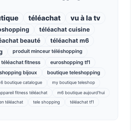
tique
téléachat
vu à la tv
oshopping
téléachat cuisine
éachat beauté
téléachat m6
g
produit minceur téléshopping
téléachat fitness
euroshopping tf1
éshopping bijoux
boutique teleshopping
6 boutique catalogue
my boutique teleshop
ppareil fitness téléachat
m6 boutique aujourd'hui
ien téléachat
tele shopping
téléachat tf1