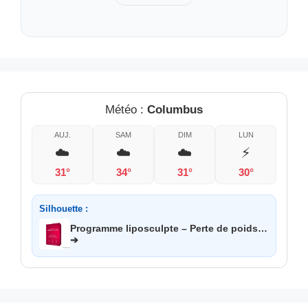
Météo :
Columbus
AUJ.
SAM
DIM
LUN
☁️
☁️
☁️
⚡
31°
34°
31°
30°
Silhouette :
Programme liposculpte – Perte de poids…
➔