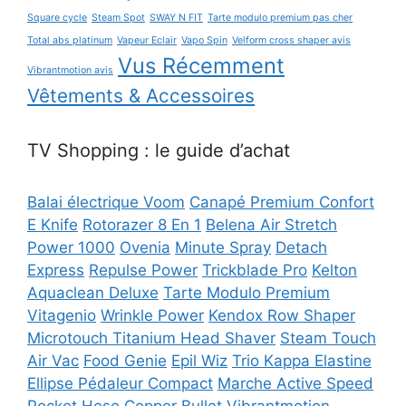
Square cycle
Steam Spot
SWAY N FIT
Tarte modulo premium pas cher
Total abs platinum
Vapeur Eclair
Vapo Spin
Velform cross shaper avis
Vus Récemment
Vibrantmotion avis
Vêtements & Accessoires
TV Shopping : le guide d’achat
Balai électrique Voom
Canapé Premium Confort
E Knife
Rotorazer 8 En 1
Belena Air Stretch
Power 1000
Ovenia
Minute Spray
Detach
Express
Repulse Power
Trickblade Pro
Kelton
Aquaclean Deluxe
Tarte Modulo Premium
Vitagenio
Wrinkle Power
Kendox Row Shaper
Microtouch Titanium Head Shaver
Steam Touch
Air Vac
Food Genie
Epil Wiz
Trio Kappa Elastine
Ellipse Pédaleur Compact
Marche Active Speed