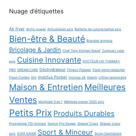
Nuage d’étiquettes
Air fryer
Arctic power
Articollagen avis
Batterie de cuisine kelton avis
Bien-être & Beauté
Bracelet armonia
Bricolage & Jardin
Chef Tony Kitchen Robot
Compact cook
Cuisine Innovante
avis
DOCTEUR HO THERAPY
Déshydrateur
PRO
DREAM CARE
Fitness Pedaler
Food genie teleachat
Invictus Pocket
Fresh Combo
Gril
Invictus x8
Kderm
Lifting temporaire
Maison & Entretien
Meilleures
Ventes
Multipeel 5 en 1
Méthode power 1000 avis
Petits Prix
Produits Durables
Programme 72h minceur
Sensor Pro Sweep
Shaper Cross
Shaper cross
Sport & Minceur
avis
SOFA SAVER
Spray Depilatoire