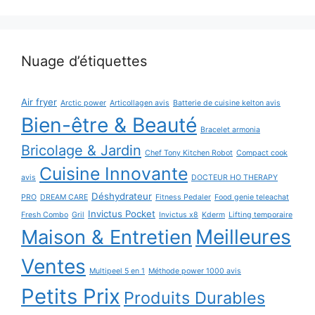
Nuage d’étiquettes
Air fryer
Arctic power
Articollagen avis
Batterie de cuisine kelton avis
Bien-être & Beauté
Bracelet armonia
Bricolage & Jardin
Chef Tony Kitchen Robot
Compact cook
Cuisine Innovante
avis
DOCTEUR HO THERAPY
Déshydrateur
PRO
DREAM CARE
Fitness Pedaler
Food genie teleachat
Invictus Pocket
Fresh Combo
Gril
Invictus x8
Kderm
Lifting temporaire
Maison & Entretien
Meilleures
Ventes
Multipeel 5 en 1
Méthode power 1000 avis
Petits Prix
Produits Durables