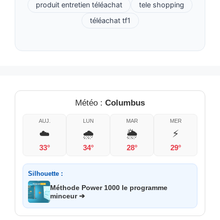
produit entretien téléachat
tele shopping
téléachat tf1
Météo :
Columbus
AUJ.
LUN
MAR
MER
☁️
🌧️
🌦️
⚡
33°
34°
28°
29°
Silhouette :
Méthode Power 1000 le programme
minceur ➔