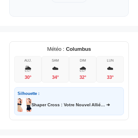
Météo :
Columbus
AUJ.
SAM
DIM
LUN
🌦️
☁️
🌧️
☁️
30°
34°
32°
33°
Silhouette :
Shaper Cross : Votre Nouvel Allié… ➔