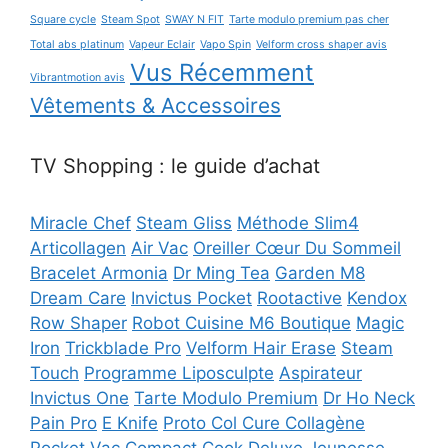
Square cycle
Steam Spot
SWAY N FIT
Tarte modulo premium pas cher
Total abs platinum
Vapeur Eclair
Vapo Spin
Velform cross shaper avis
Vus Récemment
Vibrantmotion avis
Vêtements & Accessoires
TV Shopping : le guide d’achat
Miracle Chef
Steam Gliss
Méthode Slim4
Articollagen
Air Vac
Oreiller Cœur Du Sommeil
Bracelet Armonia
Dr Ming Tea
Garden M8
Dream Care
Invictus Pocket
Rootactive
Kendox
Row Shaper
Robot Cuisine M6 Boutique
Magic
Iron
Trickblade Pro
Velform Hair Erase
Steam
Touch
Programme Liposculpte
Aspirateur
Invictus One
Tarte Modulo Premium
Dr Ho Neck
Pain Pro
E Knife
Proto Col Cure Collagène