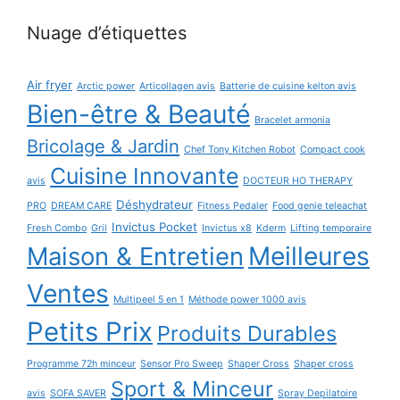
Nuage d’étiquettes
Air fryer
Arctic power
Articollagen avis
Batterie de cuisine kelton avis
Bien-être & Beauté
Bracelet armonia
Bricolage & Jardin
Chef Tony Kitchen Robot
Compact cook
Cuisine Innovante
avis
DOCTEUR HO THERAPY
Déshydrateur
PRO
DREAM CARE
Fitness Pedaler
Food genie teleachat
Invictus Pocket
Fresh Combo
Gril
Invictus x8
Kderm
Lifting temporaire
Maison & Entretien
Meilleures
Ventes
Multipeel 5 en 1
Méthode power 1000 avis
Petits Prix
Produits Durables
Programme 72h minceur
Sensor Pro Sweep
Shaper Cross
Shaper cross
Sport & Minceur
avis
SOFA SAVER
Spray Depilatoire