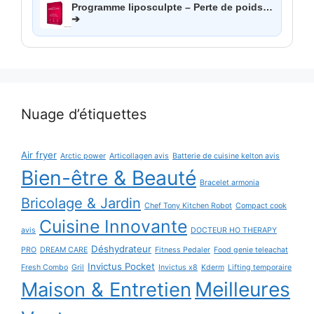
Programme liposculpte – Perte de poids…
➔
Nuage d’étiquettes
Air fryer
Arctic power
Articollagen avis
Batterie de cuisine kelton avis
Bien-être & Beauté
Bracelet armonia
Bricolage & Jardin
Chef Tony Kitchen Robot
Compact cook
Cuisine Innovante
avis
DOCTEUR HO THERAPY
Déshydrateur
PRO
DREAM CARE
Fitness Pedaler
Food genie teleachat
Invictus Pocket
Fresh Combo
Gril
Invictus x8
Kderm
Lifting temporaire
Maison & Entretien
Meilleures