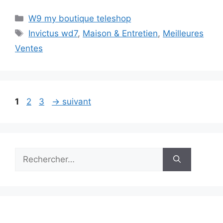
Catégories
W9 my boutique teleshop
Étiquettes
Invictus wd7
,
Maison & Entretien
,
Meilleures
Ventes
Page
Page
Page
1
2
3
→
suivant
Rechercher :