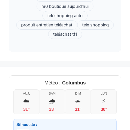
m6 boutique aujourd'hui
téléshopping auto
produit entretien téléachat
tele shopping
téléachat tf1
Météo :
Columbus
AUJ.
SAM
DIM
LUN
☁️
🌧️
☀️
⚡
31°
33°
31°
30°
Silhouette :