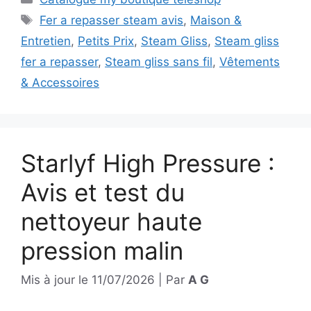
Étiquettes
Fer a repasser steam avis
,
Maison &
Entretien
,
Petits Prix
,
Steam Gliss
,
Steam gliss
fer a repasser
,
Steam gliss sans fil
,
Vêtements
& Accessoires
Starlyf High Pressure :
Avis et test du
nettoyeur haute
pression malin
Mis à jour le
11/07/2026
|
Par
A G