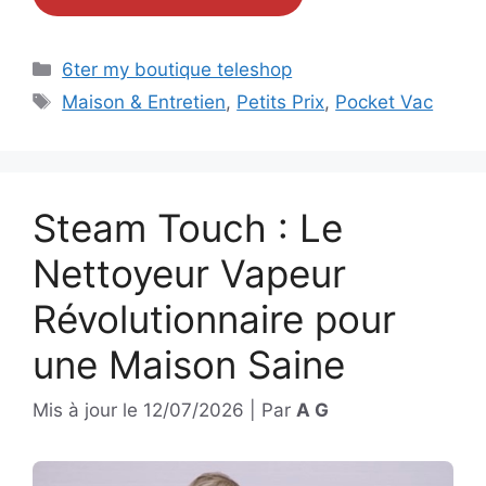
Catégories
6ter my boutique teleshop
Étiquettes
Maison & Entretien
,
Petits Prix
,
Pocket Vac
Steam Touch : Le
Nettoyeur Vapeur
Révolutionnaire pour
une Maison Saine
Mis à jour le
12/07/2026
|
Par
A G