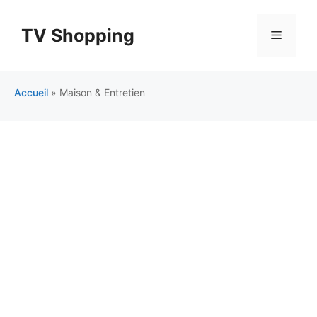
Aller
au
TV Shopping
Menu
contenu
Accueil
»
Maison & Entretien