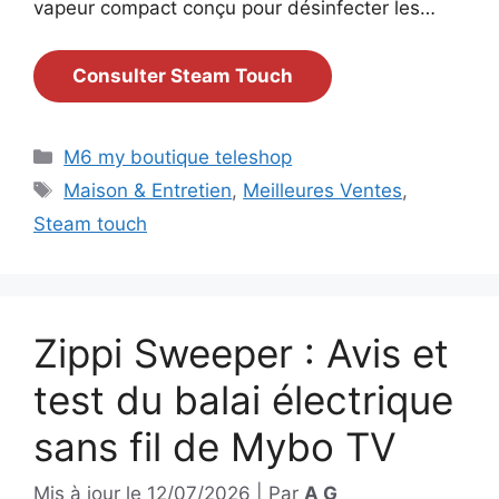
vapeur compact conçu pour désinfecter les…
Consulter Steam Touch
Catégories
M6 my boutique teleshop
Étiquettes
Maison & Entretien
,
Meilleures Ventes
,
Steam touch
Zippi Sweeper : Avis et
test du balai électrique
sans fil de Mybo TV
Mis à jour le
12/07/2026
|
Par
A G