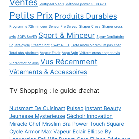
Ventes
Multipeel 5 en 1
Méthode power 1000 avis
Petits Prix
Produits Durables
Programme 72h minceur
Sensor Pro Sweep
Shaper Cross
Shaper cross
Sport & Minceur
avis
SOFA SAVER
Spray Depilatoire
Square cycle
Steam Spot
SWAY N FIT
Tarte modulo premium pas cher
Total abs platinum
Vapeur Eclair
Vapo Spin
Velform cross shaper avis
Vus Récemment
Vibrantmotion avis
Vêtements & Accessoires
TV Shopping : le guide d’achat
Nutsmart De Cuisinart
Pulseo
Instant Beauty
Jeunesse Mysterieuse
Séchoir Innovation
Miracle Chef
Misslim Bra
Power Touch
Square
Cycle
Armor Max
Vapeur Eclair
Ellipse By