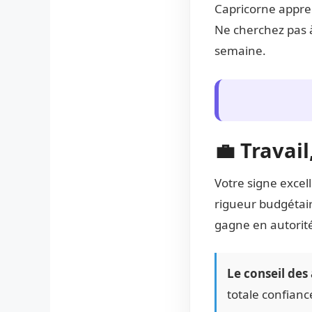
Capricorne appre
Ne cherchez pas à
semaine.
💼 Travai
Votre signe excel
rigueur budgétair
gagne en autorité
Le conseil des 
totale confianc