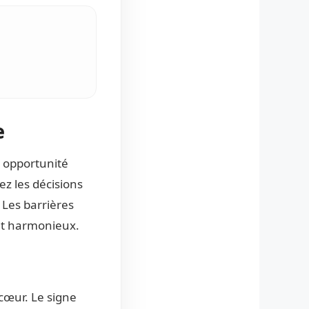
e
opportunité
z les décisions
 Les barrières
 et harmonieux.
cœur. Le signe