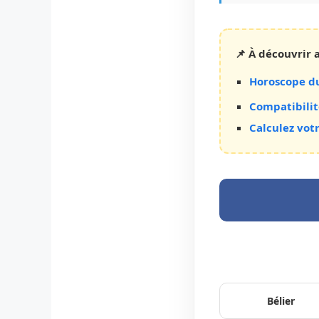
📌 À découvrir a
Horoscope du
Compatibilit
Calculez vot
Bélier