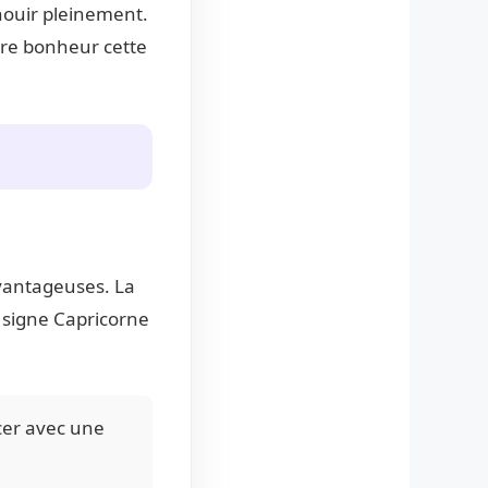
nouir pleinement.
otre bonheur cette
avantageuses. La
 signe Capricorne
cer avec une