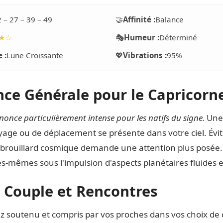
2 – 27 – 39 – 49
🤝
Affinité :
Balance
★☆
🎭
Humeur :
Déterminé
 :
Lune Croissante
💖
Vibrations :
95%
ce Générale pour le Capricorn
nonce particulièrement intense pour les natifs du signe.
Une 
age ou de déplacement se présente dans votre ciel. Évite
e brouillard cosmique demande une attention plus posée.
les-mêmes sous l'impulsion d'aspects planétaires fluides
 Couple et Rencontres
z soutenu et compris par vos proches dans vos choix de 