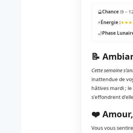
🔮
Chance :
9 – 1
⚡
Énergie :
★★★
🌙
Phase Lunaire
📝 Ambian
Cette semaine s'an
inattendue de voy
hâtives mardi ; l
s'effondrent d'el
❤️ Amour,
Vous vous sentire