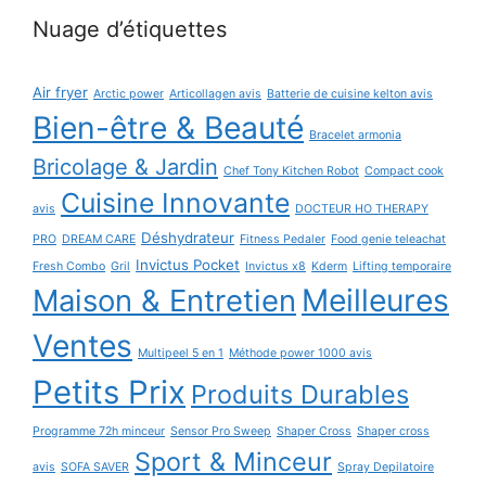
Nuage d’étiquettes
Air fryer
Arctic power
Articollagen avis
Batterie de cuisine kelton avis
Bien-être & Beauté
Bracelet armonia
Bricolage & Jardin
Chef Tony Kitchen Robot
Compact cook
Cuisine Innovante
avis
DOCTEUR HO THERAPY
Déshydrateur
PRO
DREAM CARE
Fitness Pedaler
Food genie teleachat
Invictus Pocket
Fresh Combo
Gril
Invictus x8
Kderm
Lifting temporaire
Maison & Entretien
Meilleures
Ventes
Multipeel 5 en 1
Méthode power 1000 avis
Petits Prix
Produits Durables
Programme 72h minceur
Sensor Pro Sweep
Shaper Cross
Shaper cross
Sport & Minceur
avis
SOFA SAVER
Spray Depilatoire