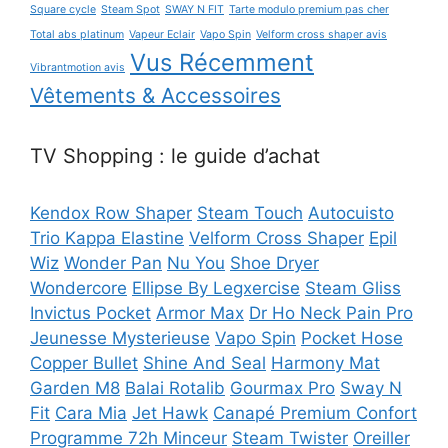
Square cycle
Steam Spot
SWAY N FIT
Tarte modulo premium pas cher
Total abs platinum
Vapeur Eclair
Vapo Spin
Velform cross shaper avis
Vus Récemment
Vibrantmotion avis
Vêtements & Accessoires
TV Shopping : le guide d’achat
Kendox Row Shaper
Steam Touch
Autocuisto
Trio Kappa Elastine
Velform Cross Shaper
Epil
Wiz
Wonder Pan
Nu You
Shoe Dryer
Wondercore
Ellipse By Legxercise
Steam Gliss
Invictus Pocket
Armor Max
Dr Ho Neck Pain Pro
Jeunesse Mysterieuse
Vapo Spin
Pocket Hose
Copper Bullet
Shine And Seal
Harmony Mat
Garden M8
Balai Rotalib
Gourmax Pro
Sway N
Fit
Cara Mia
Jet Hawk
Canapé Premium Confort
Programme 72h Minceur
Steam Twister
Oreiller