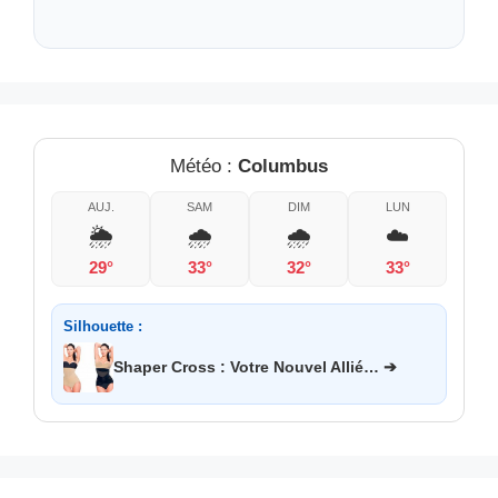
Météo :
Columbus
AUJ.
SAM
DIM
LUN
🌦️
🌧️
🌧️
☁️
29°
33°
32°
33°
Silhouette :
Shaper Cross : Votre Nouvel Allié… ➔