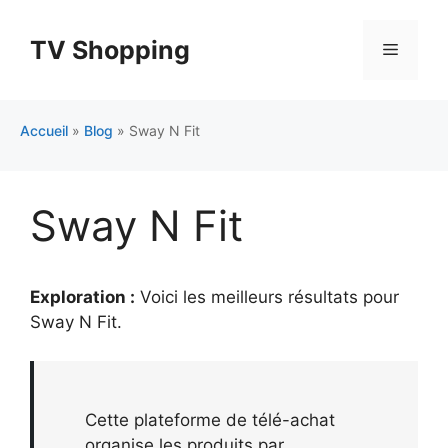
Aller
au
TV Shopping
Menu
contenu
Accueil
»
Blog
»
Sway N Fit
Sway N Fit
Exploration :
Voici les meilleurs résultats pour
Sway N Fit
.
Cette plateforme de télé-achat
organise les produits par