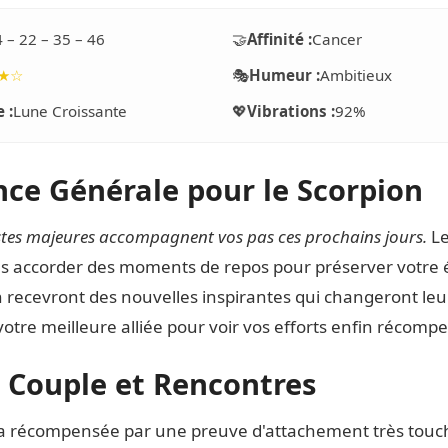
4 – 22 – 35 – 46
🤝
Affinité :
Cancer
★☆
🎭
Humeur :
Ambitieux
 :
Lune Croissante
💖
Vibrations :
92%
ce Générale pour le Scorpion
estes majeures accompagnent vos pas ces prochains jours.
Le
s accorder des moments de repos pour préserver votre é
n recevront des nouvelles inspirantes qui changeront leur
votre meilleure alliée pour voir vos efforts enfin récomp
 Couple et Rencontres
ra récompensée par une preuve d'attachement très touc