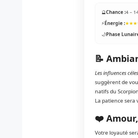
🔮
Chance :
4 – 1
⚡
Énergie :
★★★
🌙
Phase Lunaire
📝 Ambian
Les influences cél
suggèrent de vou
natifs du Scorpio
La patience sera 
❤️ Amour,
Votre loyauté se