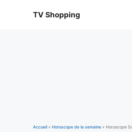
Aller
au
TV Shopping
contenu
Accueil
»
Horoscope de la semaine
»
Horoscope Sc