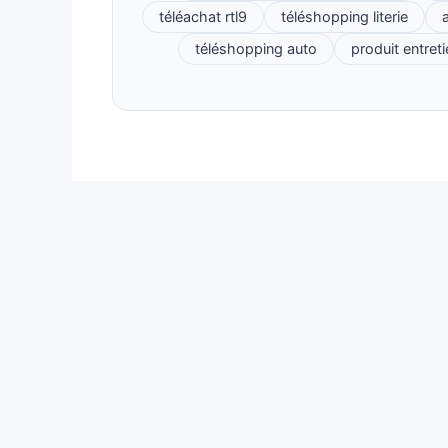
téléachat rtl9
téléshopping literie
a
téléshopping auto
produit entret