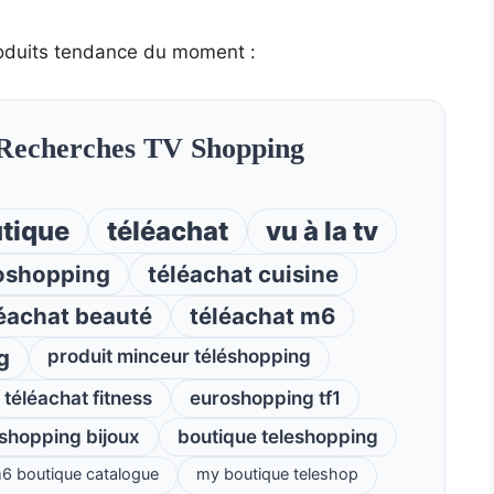
oduits tendance du moment :
Recherches TV Shopping
tique
téléachat
vu à la tv
oshopping
téléachat cuisine
éachat beauté
téléachat m6
g
produit minceur téléshopping
téléachat fitness
euroshopping tf1
éshopping bijoux
boutique teleshopping
6 boutique catalogue
my boutique teleshop