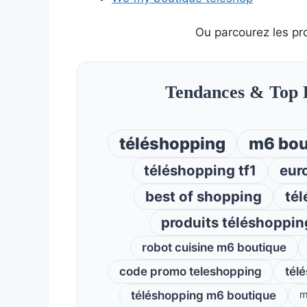
Ou parcourez les pr
Tendances & Top 
téléshopping
m6 bou
téléshopping tf1
eur
best of shopping
tél
produits téléshoppin
robot cuisine m6 boutique
code promo teleshopping
tél
téléshopping m6 boutique
m