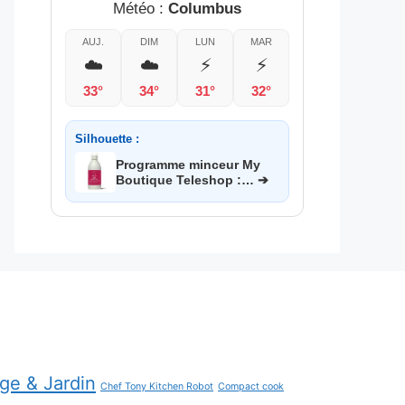
Météo :
Columbus
AUJ.
DIM
LUN
MAR
☁️
☁️
⚡
⚡
33°
34°
31°
32°
Silhouette :
Programme minceur My
Boutique Teleshop :… ➔
age & Jardin
Chef Tony Kitchen Robot
Compact cook