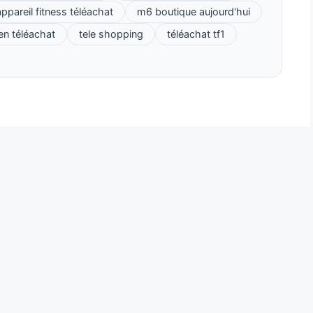
ppareil fitness téléachat
m6 boutique aujourd'hui
ien téléachat
tele shopping
téléachat tf1