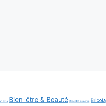
Bien-être & Beauté
Bricol
on avis
Bracelet armonia