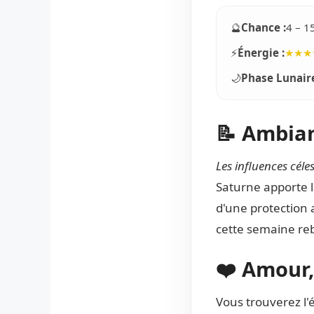
🔮
Chance :
4 – 1
⚡
Énergie :
★★★
🌙
Phase Lunaire
📝 Ambian
Les influences cél
Saturne apporte l
d'une protection a
cette semaine reb
❤️ Amour,
Vous trouverez l'