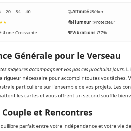
5 – 20 – 34 – 40
🤝
Affinité :
Bélier
★★
🎭
Humeur :
Protecteur
 :
Lune Croissante
💖
Vibrations :
77%
ce Générale pour le Verseau
estes majeures accompagnent vos pas ces prochains jours.
L'
a rigueur nécessaire pour accomplir toutes vos tâches. 
strale particulière sur l'ensemble de vos projets. Les co
attent les cartes et vous offrent un second souffle bien
 Couple et Rencontres
équilibre parfait entre votre indépendance et votre vie d