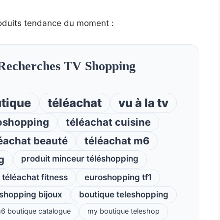
oduits tendance du moment :
Recherches TV Shopping
tique
téléachat
vu à la tv
oshopping
téléachat cuisine
éachat beauté
téléachat m6
g
produit minceur téléshopping
téléachat fitness
euroshopping tf1
éshopping bijoux
boutique teleshopping
6 boutique catalogue
my boutique teleshop