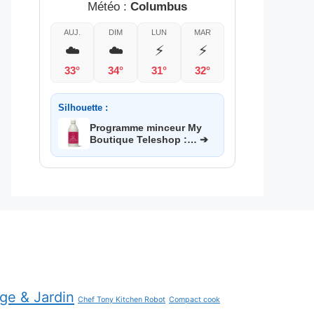
Météo :
Columbus
AUJ.
DIM
LUN
MAR
☁️
☁️
⚡
⚡
33°
34°
31°
32°
Silhouette :
Programme minceur My
Boutique Teleshop :… ➔
age & Jardin
Chef Tony Kitchen Robot
Compact cook