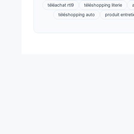
téléachat rtl9
téléshopping literie
a
téléshopping auto
produit entret