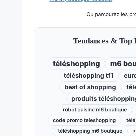
Ou parcourez les pr
Tendances & Top 
téléshopping
m6 bou
téléshopping tf1
eur
best of shopping
tél
produits téléshoppin
robot cuisine m6 boutique
code promo teleshopping
tél
téléshopping m6 boutique
m