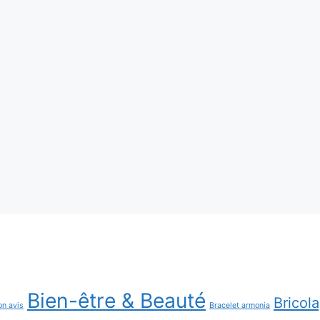
Bien-être & Beauté
Bricol
on avis
Bracelet armonia