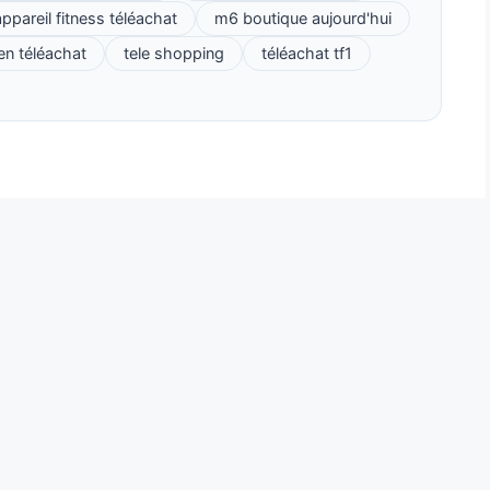
ppareil fitness téléachat
m6 boutique aujourd'hui
ien téléachat
tele shopping
téléachat tf1