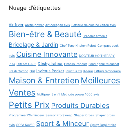
Nuage d’étiquettes
Air fryer
Arctic power
Articollagen avis
Batterie de cuisine kelton avis
Bien-être & Beauté
Bracelet armonia
Bricolage & Jardin
Chef Tony Kitchen Robot
Compact cook
Cuisine Innovante
avis
DOCTEUR HO THERAPY
Déshydrateur
PRO
DREAM CARE
Fitness Pedaler
Food genie teleachat
Invictus Pocket
Fresh Combo
Gril
Invictus x8
Kderm
Lifting temporaire
Maison & Entretien
Meilleures
Ventes
Multipeel 5 en 1
Méthode power 1000 avis
Petits Prix
Produits Durables
Programme 72h minceur
Sensor Pro Sweep
Shaper Cross
Shaper cross
Sport & Minceur
avis
SOFA SAVER
Spray Depilatoire