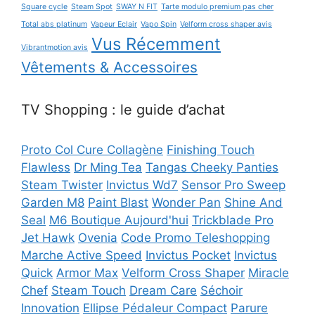
Square cycle
Steam Spot
SWAY N FIT
Tarte modulo premium pas cher
Total abs platinum
Vapeur Eclair
Vapo Spin
Velform cross shaper avis
Vus Récemment
Vibrantmotion avis
Vêtements & Accessoires
TV Shopping : le guide d’achat
Proto Col Cure Collagène
Finishing Touch
Flawless
Dr Ming Tea
Tangas Cheeky Panties
Steam Twister
Invictus Wd7
Sensor Pro Sweep
Garden M8
Paint Blast
Wonder Pan
Shine And
Seal
M6 Boutique Aujourd'hui
Trickblade Pro
Jet Hawk
Ovenia
Code Promo Teleshopping
Marche Active Speed
Invictus Pocket
Invictus
Quick
Armor Max
Velform Cross Shaper
Miracle
Chef
Steam Touch
Dream Care
Séchoir
Innovation
Ellipse Pédaleur Compact
Parure