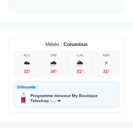
Météo :
Columbus
AUJ.
DIM
LUN
MAR
☁️
🌧️
🌦️
⚡
33°
34°
31°
31°
Silhouette :
Programme minceur My Boutique
Teleshop :… ➔