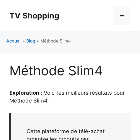
Aller
au
TV Shopping
Menu
contenu
Accueil
»
Blog
»
Méthode Slim4
Méthode Slim4
Exploration :
Voici les meilleurs résultats pour
Méthode Slim4
.
Cette plateforme de télé-achat
organise les produits par