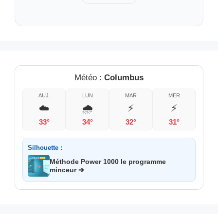
Météo :
Columbus
AUJ.
LUN
MAR
MER
☁️
🌧️
⚡
⚡
33°
34°
32°
31°
Silhouette :
Méthode Power 1000 le programme
minceur ➔