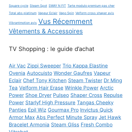
Square cycle
Steam Spot
SWAY N FIT
Tarte modulo premium pas cher
Total abs platinum
Vapeur Eclair
Vapo Spin
Velform cross shaper avis
Vus Récemment
Vibrantmotion avis
Vêtements & Accessoires
TV Shopping : le guide d’achat
Air Vac
Zippi Sweeper
Trio Kappa Elastine
Ovenia
Autocuisto
Wonder Gaufres
Vapeur
Eclair
Chef Tony Kitchen
Steam Twister
Dr Ming
Tea
Velform Hair Erase
Wrinkle Power
Arctic
Power
Shoe Dryer
Pulseo
Shaper Cross
Repulse
Power
Starlyf High Pressure
Tangas Cheeky
Panties
Epil Wiz
Gourmax Pro
Invictus Quick
Armor Max
Abs Perfect
Minute Spray
Jet Hawk
Bracelet Armonia
Steam Gliss
Fresh Combo