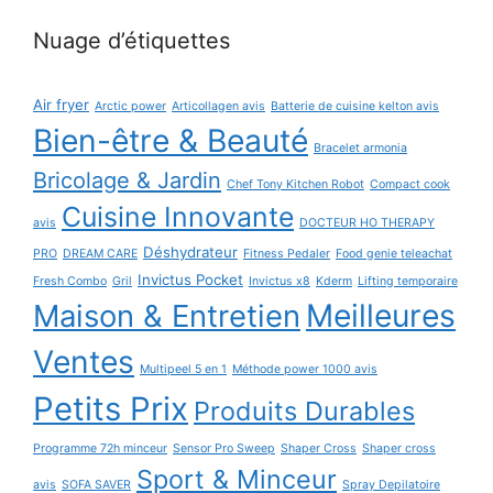
Nuage d’étiquettes
Air fryer
Arctic power
Articollagen avis
Batterie de cuisine kelton avis
Bien-être & Beauté
Bracelet armonia
Bricolage & Jardin
Chef Tony Kitchen Robot
Compact cook
Cuisine Innovante
avis
DOCTEUR HO THERAPY
Déshydrateur
PRO
DREAM CARE
Fitness Pedaler
Food genie teleachat
Invictus Pocket
Fresh Combo
Gril
Invictus x8
Kderm
Lifting temporaire
Maison & Entretien
Meilleures
Ventes
Multipeel 5 en 1
Méthode power 1000 avis
Petits Prix
Produits Durables
Programme 72h minceur
Sensor Pro Sweep
Shaper Cross
Shaper cross
Sport & Minceur
avis
SOFA SAVER
Spray Depilatoire