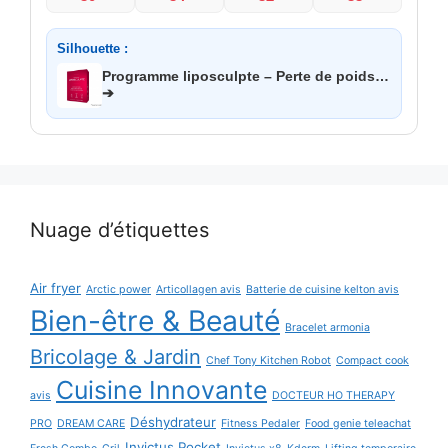
Silhouette :
Programme liposculpte – Perte de poids…
➔
Nuage d’étiquettes
Air fryer
Arctic power
Articollagen avis
Batterie de cuisine kelton avis
Bien-être & Beauté
Bracelet armonia
Bricolage & Jardin
Chef Tony Kitchen Robot
Compact cook
Cuisine Innovante
avis
DOCTEUR HO THERAPY
Déshydrateur
PRO
DREAM CARE
Fitness Pedaler
Food genie teleachat
Invictus Pocket