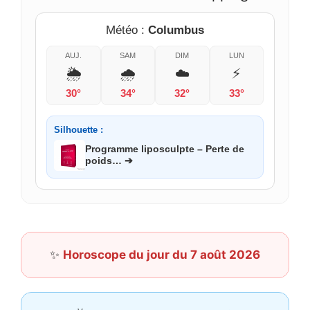
Météo :
Columbus
AUJ.
SAM
DIM
LUN
🌦️
🌧️
☁️
⚡
30°
34°
32°
33°
Silhouette :
Programme liposculpte – Perte de
poids… ➔
✨
Horoscope du jour du 7 août 2026