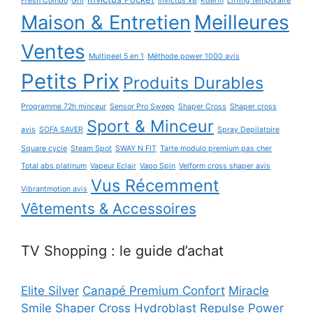
Fresh Combo
Gril
Invictus x8
Kderm
Lifting temporaire
Maison & Entretien
Meilleures
Ventes
Multipeel 5 en 1
Méthode power 1000 avis
Petits Prix
Produits Durables
Programme 72h minceur
Sensor Pro Sweep
Shaper Cross
Shaper cross
Sport & Minceur
avis
SOFA SAVER
Spray Depilatoire
Square cycle
Steam Spot
SWAY N FIT
Tarte modulo premium pas cher
Total abs platinum
Vapeur Eclair
Vapo Spin
Velform cross shaper avis
Vus Récemment
Vibrantmotion avis
Vêtements & Accessoires
TV Shopping : le guide d’achat
Elite Silver
Canapé Premium Confort
Miracle
Smile
Shaper Cross
Hydroblast
Repulse Power