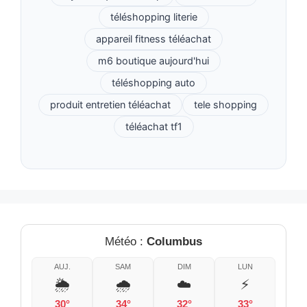
téléshopping literie
appareil fitness téléachat
m6 boutique aujourd'hui
téléshopping auto
produit entretien téléachat
tele shopping
téléachat tf1
Météo :
Columbus
AUJ.
SAM
DIM
LUN
🌦️
🌧️
☁️
⚡
30°
34°
32°
33°