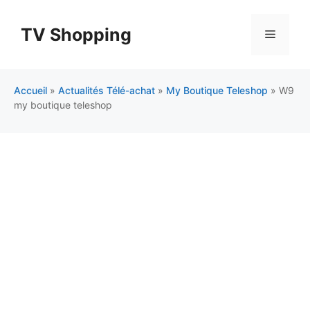
Aller
au
TV Shopping
Menu
contenu
Accueil
»
Actualités Télé-achat
»
My Boutique Teleshop
»
W9
my boutique teleshop