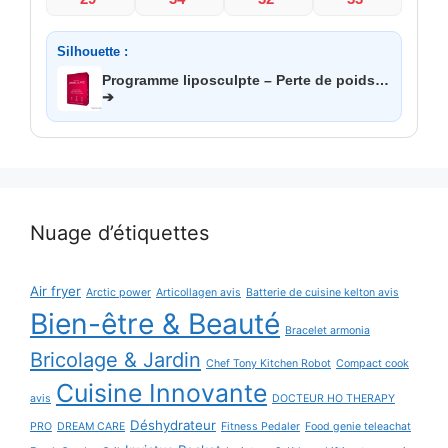
Silhouette :
Programme liposculpte – Perte de poids…
➔
Nuage d’étiquettes
Air fryer
Arctic power
Articollagen avis
Batterie de cuisine kelton avis
Bien-être & Beauté
Bracelet armonia
Bricolage & Jardin
Chef Tony Kitchen Robot
Compact cook
Cuisine Innovante
avis
DOCTEUR HO THERAPY
Déshydrateur
PRO
DREAM CARE
Fitness Pedaler
Food genie teleachat