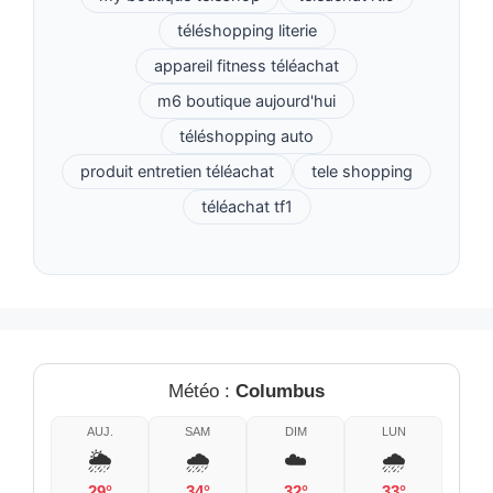
téléshopping literie
appareil fitness téléachat
m6 boutique aujourd'hui
téléshopping auto
produit entretien téléachat
tele shopping
téléachat tf1
Météo :
Columbus
AUJ.
SAM
DIM
LUN
🌦️
🌧️
☁️
🌧️
29°
34°
32°
33°