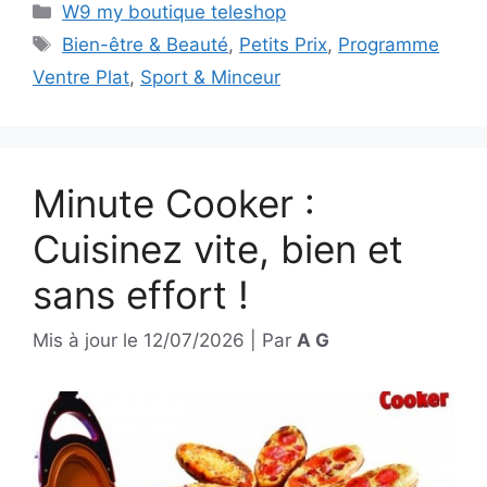
Catégories
W9 my boutique teleshop
Étiquettes
Bien-être & Beauté
,
Petits Prix
,
Programme
Ventre Plat
,
Sport & Minceur
Minute Cooker :
Cuisinez vite, bien et
sans effort !
Mis à jour le
12/07/2026
|
Par
A G