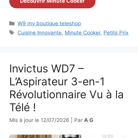
Découvrir Minute Cooker
Catégories
W9 my boutique teleshop
Étiquettes
Cuisine Innovante
,
Minute Cooker
,
Petits Prix
Invictus WD7 –
L’Aspirateur 3-en-1
Révolutionnaire Vu à la
Télé !
Mis à jour le
12/07/2026
|
Par
A G