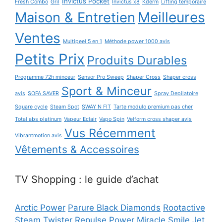
Invictus Pocket
Fresh Combo
Gril
Invictus x8
Kderm
Lifting temporaire
Maison & Entretien
Meilleures
Ventes
Multipeel 5 en 1
Méthode power 1000 avis
Petits Prix
Produits Durables
Programme 72h minceur
Sensor Pro Sweep
Shaper Cross
Shaper cross
Sport & Minceur
avis
SOFA SAVER
Spray Depilatoire
Square cycle
Steam Spot
SWAY N FIT
Tarte modulo premium pas cher
Total abs platinum
Vapeur Eclair
Vapo Spin
Velform cross shaper avis
Vus Récemment
Vibrantmotion avis
Vêtements & Accessoires
TV Shopping : le guide d’achat
Arctic Power
Parure Black Diamonds
Rootactive
Steam Twister
Repulse Power
Miracle Smile
Jet