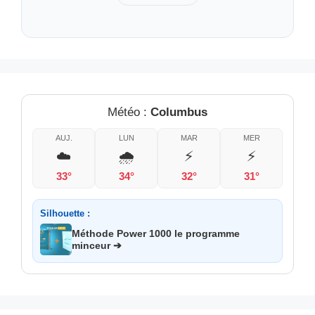
Météo :
Columbus
AUJ.
LUN
MAR
MER
☁️
🌧️
⚡
⚡
33°
34°
32°
31°
Silhouette :
Méthode Power 1000 le programme
minceur ➔