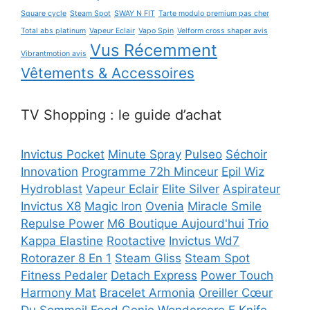
Square cycle
Steam Spot
SWAY N FIT
Tarte modulo premium pas cher
Total abs platinum
Vapeur Eclair
Vapo Spin
Velform cross shaper avis
Vus Récemment
Vibrantmotion avis
Vêtements & Accessoires
TV Shopping : le guide d’achat
Invictus Pocket
Minute Spray
Pulseo
Séchoir
Innovation
Programme 72h Minceur
Epil Wiz
Hydroblast
Vapeur Eclair
Elite Silver
Aspirateur
Invictus X8
Magic Iron
Ovenia
Miracle Smile
Repulse Power
M6 Boutique Aujourd'hui
Trio
Kappa Elastine
Rootactive
Invictus Wd7
Rotorazer 8 En 1
Steam Gliss
Steam Spot
Fitness Pedaler
Detach Express
Power Touch
Harmony Mat
Bracelet Armonia
Oreiller Cœur