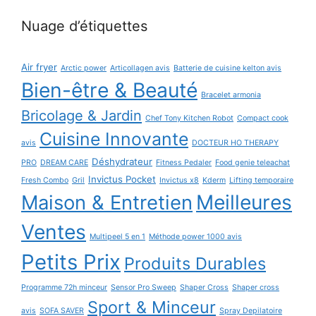
Nuage d’étiquettes
Air fryer
Arctic power
Articollagen avis
Batterie de cuisine kelton avis
Bien-être & Beauté
Bracelet armonia
Bricolage & Jardin
Chef Tony Kitchen Robot
Compact cook
Cuisine Innovante
avis
DOCTEUR HO THERAPY
Déshydrateur
PRO
DREAM CARE
Fitness Pedaler
Food genie teleachat
Invictus Pocket
Fresh Combo
Gril
Invictus x8
Kderm
Lifting temporaire
Maison & Entretien
Meilleures
Ventes
Multipeel 5 en 1
Méthode power 1000 avis
Petits Prix
Produits Durables
Programme 72h minceur
Sensor Pro Sweep
Shaper Cross
Shaper cross
Sport & Minceur
avis
SOFA SAVER
Spray Depilatoire