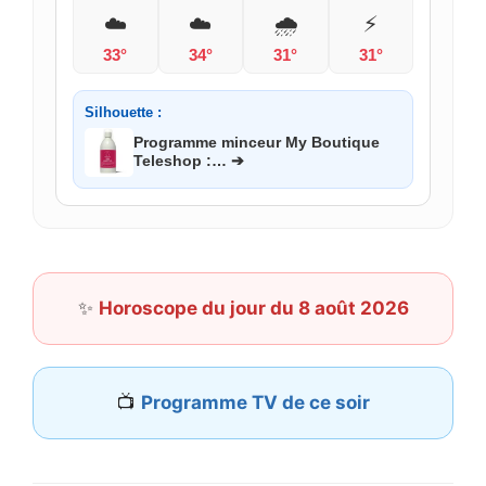
☁️
☁️
🌧️
⚡
33°
34°
31°
31°
Silhouette :
Programme minceur My Boutique
Teleshop :… ➔
✨
Horoscope du jour du 8 août 2026
📺
Programme TV de ce soir