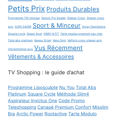
Petits Prix
Produits Durables
Programme 72h minceur
Sensor Pro Sweep
Shaper Cross
Shaper cross
Sport & Minceur
avis
SOFA SAVER
Spray Depilatoire
Square cycle
Steam Spot
SWAY N FIT
Tarte modulo premium pas cher
Total abs platinum
Vapeur Eclair
Vapo Spin
Velform cross shaper avis
Vus Récemment
Vibrantmotion avis
Vêtements & Accessoires
TV Shopping : le guide d’achat
Programme Liposculpte
Nu You
Total Abs
Platinum
Square Cycle
Méthode Slim4
Aspirateur Invictus One
Code Promo
Teleshopping
Canapé Premium Confort
Misslim
Bra
Arctic Power
Rootactive
Tarte Modulo