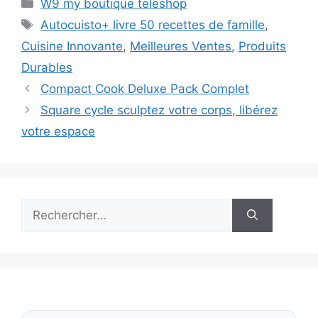
Catégories
W9 my boutique teleshop
Étiquettes
Autocuisto+ livre 50 recettes de famille
,
Cuisine Innovante
,
Meilleures Ventes
,
Produits
Durables
Compact Cook Deluxe Pack Complet
Square cycle sculptez votre corps, libérez
votre espace
Rechercher :