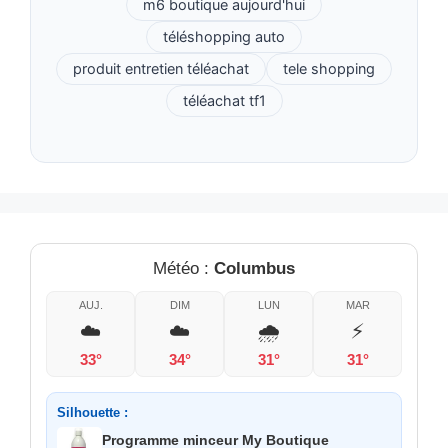
m6 boutique aujourd'hui
téléshopping auto
produit entretien téléachat
tele shopping
téléachat tf1
Météo :
Columbus
AUJ.
DIM
LUN
MAR
☁️
☁️
🌧️
⚡
33°
34°
31°
31°
Silhouette :
Programme minceur My Boutique