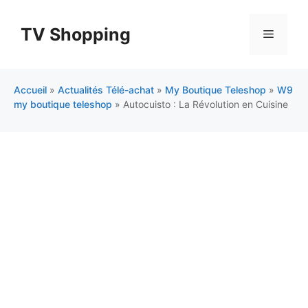
Aller
au
TV Shopping
Menu
contenu
Accueil
»
Actualités Télé-achat
»
My Boutique Teleshop
»
W9
my boutique teleshop
»
Autocuisto : La Révolution en Cuisine