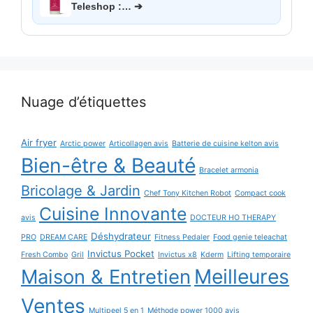
Teleshop :… ➔
Nuage d’étiquettes
Air fryer
Arctic power
Articollagen avis
Batterie de cuisine kelton avis
Bien-être & Beauté
Bracelet armonia
Bricolage & Jardin
Chef Tony Kitchen Robot
Compact cook
Cuisine Innovante
avis
DOCTEUR HO THERAPY
Déshydrateur
PRO
DREAM CARE
Fitness Pedaler
Food genie teleachat
Invictus Pocket
Fresh Combo
Gril
Invictus x8
Kderm
Lifting temporaire
Maison & Entretien
Meilleures
Ventes
Multipeel 5 en 1
Méthode power 1000 avis