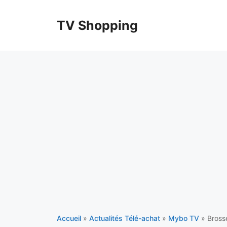
Aller
au
TV Shopping
contenu
Accueil
»
Actualités Télé-achat
»
Mybo TV
»
Brosse