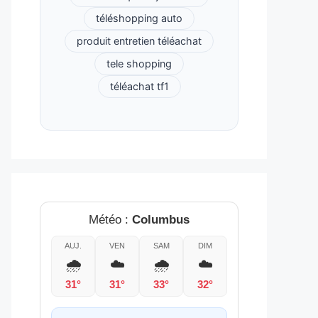
téléshopping auto
produit entretien téléachat
tele shopping
téléachat tf1
Météo :
Columbus
AUJ.
VEN
SAM
DIM
🌧️
☁️
🌧️
☁️
31°
31°
33°
32°