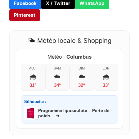
Facebook
X / Twitter
WhatsApp
Pinterest
🌤️ Météo locale & Shopping
Météo :
Columbus
AUJ.
SAM
DIM
LUN
🌧️
☁️
☁️
🌧️
31°
34°
32°
33°
Silhouette :
Programme liposculpte – Perte de
poids… ➔