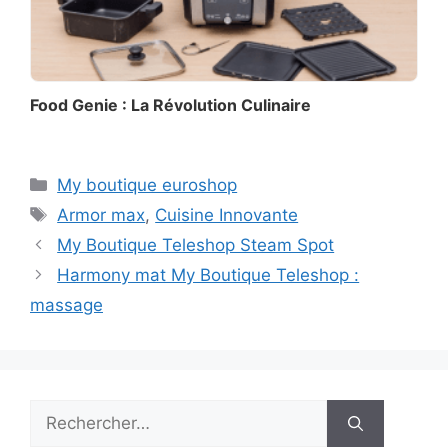
Food Genie : La Révolution Culinaire
Catégories
My boutique euroshop
Étiquettes
Armor max
,
Cuisine Innovante
My Boutique Teleshop Steam Spot
Harmony mat My Boutique Teleshop :
massage
Rechercher :