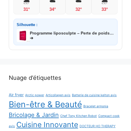
🌧️
☁️
☁️
🌧️
31°
34°
32°
33°
Silhouette :
Programme liposculpte – Perte de poids…
➔
Nuage d’étiquettes
Air fryer
Arctic power
Articollagen avis
Batterie de cuisine kelton avis
Bien-être & Beauté
Bracelet armonia
Bricolage & Jardin
Chef Tony Kitchen Robot
Compact cook
Cuisine Innovante
avis
DOCTEUR HO THERAPY