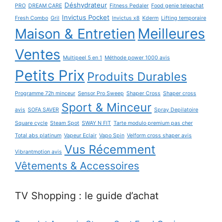
Déshydrateur
PRO
DREAM CARE
Fitness Pedaler
Food genie teleachat
Invictus Pocket
Fresh Combo
Gril
Invictus x8
Kderm
Lifting temporaire
Maison & Entretien
Meilleures
Ventes
Multipeel 5 en 1
Méthode power 1000 avis
Petits Prix
Produits Durables
Programme 72h minceur
Sensor Pro Sweep
Shaper Cross
Shaper cross
Sport & Minceur
avis
SOFA SAVER
Spray Depilatoire
Square cycle
Steam Spot
SWAY N FIT
Tarte modulo premium pas cher
Total abs platinum
Vapeur Eclair
Vapo Spin
Velform cross shaper avis
Vus Récemment
Vibrantmotion avis
Vêtements & Accessoires
TV Shopping : le guide d’achat