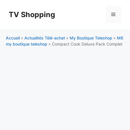
Aller
au
TV Shopping
Menu
contenu
Accueil
»
Actualités Télé-achat
»
My Boutique Teleshop
»
M6
my boutique teleshop
»
Compact Cook Deluxe Pack Complet