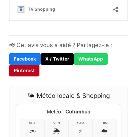
📢 Cet avis vous a aidé ? Partagez-le :
Facebook
X / Twitter
WhatsApp
Pinterest
🌤️ Météo locale & Shopping
Météo :
Columbus
AUJ.
VEN
SAM
DIM
🌫️
🌦️
⚡
☁️