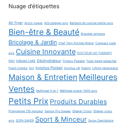
Nuage d’étiquettes
Air fryer
Arctic power
Articollagen avis
Batterie de cuisine kelton avis
Bien-être & Beauté
Bracelet armonia
Bricolage & Jardin
Chef Tony Kitchen Robot
Compact cook
Cuisine Innovante
avis
DOCTEUR HO THERAPY
Déshydrateur
PRO
DREAM CARE
Fitness Pedaler
Food genie teleachat
Invictus Pocket
Fresh Combo
Gril
Invictus x8
Kderm
Lifting temporaire
Maison & Entretien
Meilleures
Ventes
Multipeel 5 en 1
Méthode power 1000 avis
Petits Prix
Produits Durables
Programme 72h minceur
Sensor Pro Sweep
Shaper Cross
Shaper cross
Sport & Minceur
avis
SOFA SAVER
Spray Depilatoire