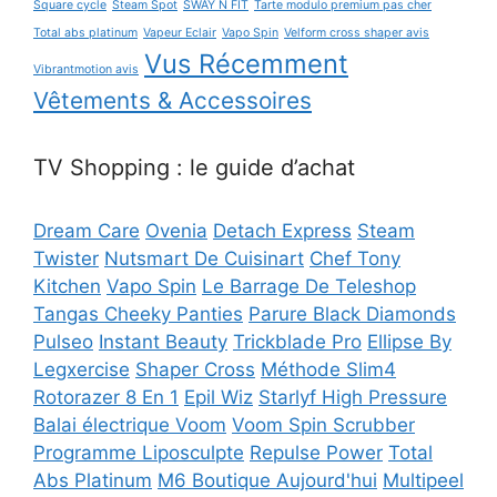
Square cycle
Steam Spot
SWAY N FIT
Tarte modulo premium pas cher
Total abs platinum
Vapeur Eclair
Vapo Spin
Velform cross shaper avis
Vus Récemment
Vibrantmotion avis
Vêtements & Accessoires
TV Shopping : le guide d’achat
Dream Care
Ovenia
Detach Express
Steam
Twister
Nutsmart De Cuisinart
Chef Tony
Kitchen
Vapo Spin
Le Barrage De Teleshop
Tangas Cheeky Panties
Parure Black Diamonds
Pulseo
Instant Beauty
Trickblade Pro
Ellipse By
Legxercise
Shaper Cross
Méthode Slim4
Rotorazer 8 En 1
Epil Wiz
Starlyf High Pressure
Balai électrique Voom
Voom Spin Scrubber
Programme Liposculpte
Repulse Power
Total
Abs Platinum
M6 Boutique Aujourd'hui
Multipeel