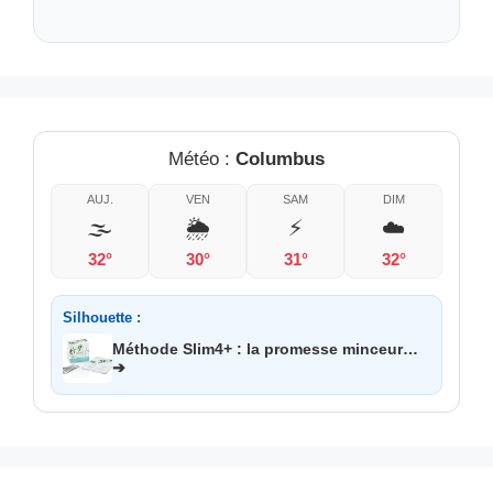
Météo :
Columbus
AUJ.
VEN
SAM
DIM
🌫️
🌦️
⚡
☁️
32°
30°
31°
32°
Silhouette :
Méthode Slim4+ : la promesse minceur…
➔