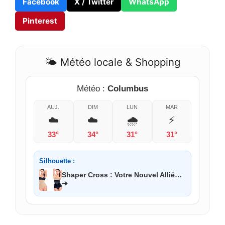
Facebook
X / Twitter
WhatsApp
Pinterest
🌤️ Météo locale & Shopping
Météo :
Columbus
AUJ.
DIM
LUN
MAR
☁️
☁️
🌧️
⚡
33°
34°
31°
31°
Silhouette :
Shaper Cross : Votre Nouvel Allié…
➔