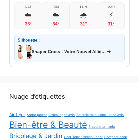
AUJ.
DIM
LUN
MAR
☁️
☁️
🌧️
⚡
33°
34°
31°
31°
Silhouette :
Shaper Cross : Votre Nouvel Allié… ➔
Nuage d’étiquettes
Air fryer
Arctic power
Articollagen avis
Batterie de cuisine kelton avis
Bien-être & Beauté
Bracelet armonia
Bricolage & Jardin
Chef Tony Kitchen Robot
Compact cook