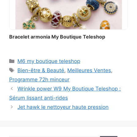
Bracelet armonia My Boutique Teleshop
Catégories
M6 my boutique teleshop
Étiquettes
Bien-être & Beauté
,
Meilleures Ventes
,
Programme 72h minceur
Wrinkle power W9 My Boutique Teleshop :
Sérum lissant anti-rides
Jet hawk le nettoyeur haute pression