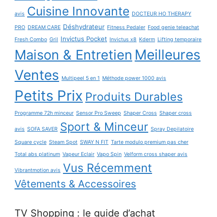
Cuisine Innovante
avis
DOCTEUR HO THERAPY
Déshydrateur
PRO
DREAM CARE
Fitness Pedaler
Food genie teleachat
Invictus Pocket
Fresh Combo
Gril
Invictus x8
Kderm
Lifting temporaire
Maison & Entretien
Meilleures
Ventes
Multipeel 5 en 1
Méthode power 1000 avis
Petits Prix
Produits Durables
Programme 72h minceur
Sensor Pro Sweep
Shaper Cross
Shaper cross
Sport & Minceur
avis
SOFA SAVER
Spray Depilatoire
Square cycle
Steam Spot
SWAY N FIT
Tarte modulo premium pas cher
Total abs platinum
Vapeur Eclair
Vapo Spin
Velform cross shaper avis
Vus Récemment
Vibrantmotion avis
Vêtements & Accessoires
TV Shopping : le guide d’achat