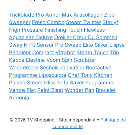
Trickblade Pro
Armor Max
Articollagen
Zippi
Sweeper
Fresh Combo
Steam Twister
Starlyf
High Pressure
Finishing Touch Flawless
Aquaclean Deluxe
Oreiller Cœur Du Sommeil
Sway N Fit
Sensor Pro Sweep
Elite Silver
Ellipse
Pédaleur Compact
Vitrabot
Steam Touch
Trio
Kappa Elastine
Voom Spin Scrubber
Wondercore
Séchoir Innovation
Rootactive
Programme Liposculpte
Chef Tony Kitchen
Pulseo
Steam Gliss
Sofa Saver
Programme
Ventre Plat
Paint Blast
Wonder Pan
Bracelet
Armonia
© 2026 TV Shopping - Site indépendant
•
Politique de
confidentialité