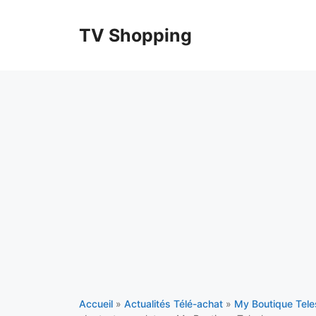
Aller
au
TV Shopping
contenu
Accueil
»
Actualités Télé-achat
»
My Boutique Tel