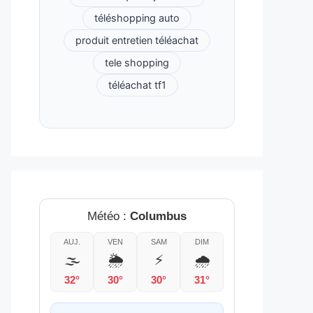
téléshopping auto
produit entretien téléachat
tele shopping
téléachat tf1
Météo :
Columbus
AUJ.
VEN
SAM
DIM
🌫️
🌦️
⚡
🌧️
32°
30°
30°
31°