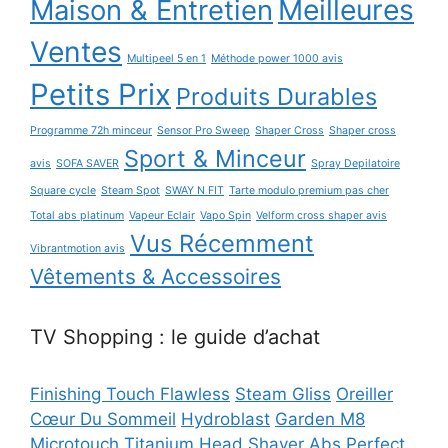
Maison & Entretien
Meilleures
Ventes
Multipeel 5 en 1
Méthode power 1000 avis
Petits Prix
Produits Durables
Programme 72h minceur
Sensor Pro Sweep
Shaper Cross
Shaper cross
Sport & Minceur
avis
SOFA SAVER
Spray Depilatoire
Square cycle
Steam Spot
SWAY N FIT
Tarte modulo premium pas cher
Total abs platinum
Vapeur Eclair
Vapo Spin
Velform cross shaper avis
Vus Récemment
Vibrantmotion avis
Vêtements & Accessoires
TV Shopping : le guide d’achat
Finishing Touch Flawless
Steam Gliss
Oreiller
Cœur Du Sommeil
Hydroblast
Garden M8
Microtouch Titanium Head Shaver
Abs Perfect