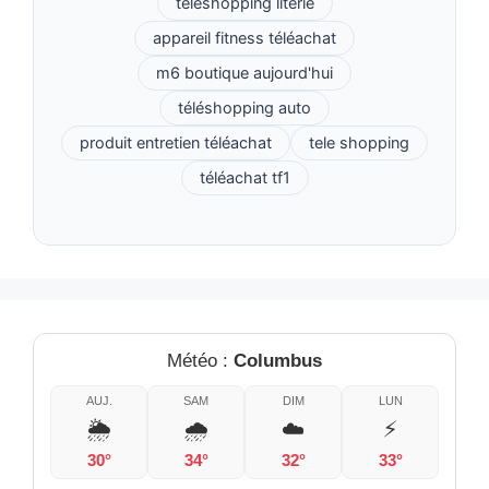
téléshopping literie
appareil fitness téléachat
m6 boutique aujourd'hui
téléshopping auto
produit entretien téléachat
tele shopping
téléachat tf1
Météo :
Columbus
AUJ.
SAM
DIM
LUN
🌦️
🌧️
☁️
⚡
30°
34°
32°
33°