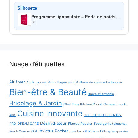
Silhouette :
Programme liposculpte – Perte de poids…
➔
Nuage d’étiquettes
Air fryer
Arctic power
Articollagen avis
Batterie de cuisine kelton avis
Bien-être & Beauté
Bracelet armonia
Bricolage & Jardin
Chef Tony Kitchen Robot
Compact cook
Cuisine Innovante
avis
DOCTEUR HO THERAPY
Déshydrateur
PRO
DREAM CARE
Fitness Pedaler
Food genie teleachat
Invictus Pocket
Fresh Combo
Gril
Invictus x8
Kderm
Lifting temporaire