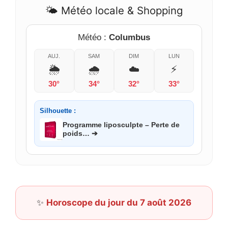
🌤️ Météo locale & Shopping
Météo :
Columbus
AUJ.
SAM
DIM
LUN
🌦️
🌧️
☁️
⚡
30°
34°
32°
33°
Silhouette :
Programme liposculpte – Perte de
poids… ➔
✨
Horoscope du jour du 7 août 2026