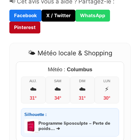
📢 Cet avis vous a aidé ? Partagez-le :
Facebook
X / Twitter
WhatsApp
Pinterest
🌤️ Météo locale & Shopping
Météo :
Columbus
AUJ.
SAM
DIM
LUN
☁️
☁️
☁️
⚡
31°
34°
31°
30°
Silhouette :
Programme liposculpte – Perte de
poids… ➔