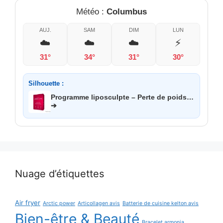
Météo :
Columbus
AUJ.
SAM
DIM
LUN
☁️
☁️
☁️
⚡
31°
34°
31°
30°
Silhouette :
Programme liposculpte – Perte de poids…
➔
Nuage d’étiquettes
Air fryer
Arctic power
Articollagen avis
Batterie de cuisine kelton avis
Bien-être & Beauté
Bracelet armonia