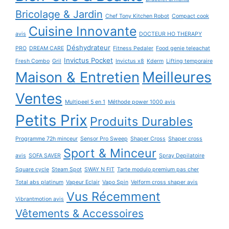
Bricolage & Jardin
Chef Tony Kitchen Robot
Compact cook
Cuisine Innovante
avis
DOCTEUR HO THERAPY
Déshydrateur
PRO
DREAM CARE
Fitness Pedaler
Food genie teleachat
Invictus Pocket
Fresh Combo
Gril
Invictus x8
Kderm
Lifting temporaire
Maison & Entretien
Meilleures
Ventes
Multipeel 5 en 1
Méthode power 1000 avis
Petits Prix
Produits Durables
Programme 72h minceur
Sensor Pro Sweep
Shaper Cross
Shaper cross
Sport & Minceur
avis
SOFA SAVER
Spray Depilatoire
Square cycle
Steam Spot
SWAY N FIT
Tarte modulo premium pas cher
Total abs platinum
Vapeur Eclair
Vapo Spin
Velform cross shaper avis
Vus Récemment
Vibrantmotion avis
Vêtements & Accessoires