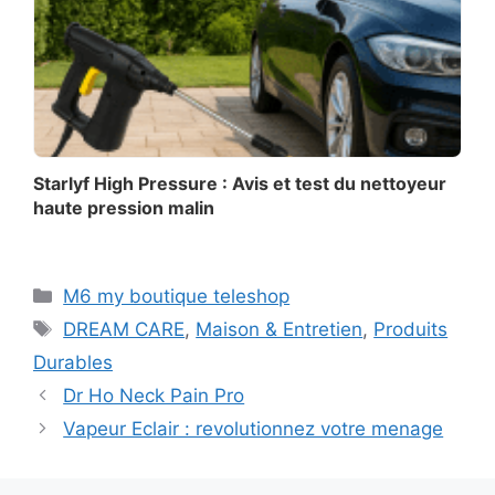
Starlyf High Pressure : Avis et test du nettoyeur
haute pression malin
Catégories
M6 my boutique teleshop
Étiquettes
DREAM CARE
,
Maison & Entretien
,
Produits
Durables
Dr Ho Neck Pain Pro
Vapeur Eclair : revolutionnez votre menage