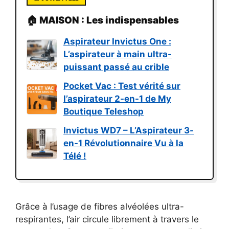
🏠 MAISON : Les indispensables
Aspirateur Invictus One :
L’aspirateur à main ultra-
puissant passé au crible
Pocket Vac : Test vérité sur
l’aspirateur 2-en-1 de My
Boutique Teleshop
Invictus WD7 – L’Aspirateur 3-
en-1 Révolutionnaire Vu à la
Télé !
Grâce à l’usage de fibres alvéolées ultra-
respirantes, l’air circule librement à travers le