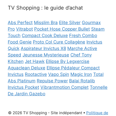
TV Shopping : le guide d’achat
Abs Perfect
Misslim Bra
Elite Silver
Gourmax
Pro
Vitrabot
Pocket Hose Copper Bullet
Steam
Touch
Compact Cook Deluxe
Fresh Combo
Food Genie
Proto Col Cure Collagène
Invictus
Quick
Aspirateur Invictus X8
Marche Active
Speed
Jeunesse Mysterieuse
Chef Tony
Kitchen
Jet Hawk
Ellipse By Legxercise
Aquaclean Deluxe
Ellipse Pédaleur Compact
Invictus
Rootactive
Vapo Spin
Magic Iron
Total
Abs Platinum
Repulse Power
Balai Rotalib
Invictus Pocket
Vibrantmotion Complet
Tonnelle
De Jardin Gazebo
© 2026 TV Shopping - Site indépendant
•
Politique de