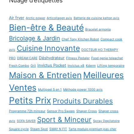
Nuage d’étiquettes
Air fryer
Arctic power
Articollagen avis
Batterie de cuisine kelton avis
Bien-être & Beauté
Bracelet armonia
Bricolage & Jardin
Chef Tony Kitchen Robot
Compact cook
Cuisine Innovante
avis
DOCTEUR HO THERAPY
Déshydrateur
PRO
DREAM CARE
Fitness Pedaler
Food genie teleachat
Invictus Pocket
Fresh Combo
Gril
Invictus x8
Kderm
Lifting temporaire
Maison & Entretien
Meilleures
Ventes
Multipeel 5 en 1
Méthode power 1000 avis
Petits Prix
Produits Durables
Programme 72h minceur
Sensor Pro Sweep
Shaper Cross
Shaper cross
Sport & Minceur
avis
SOFA SAVER
Spray Depilatoire
Square cycle
Steam Spot
SWAY N FIT
Tarte modulo premium pas cher