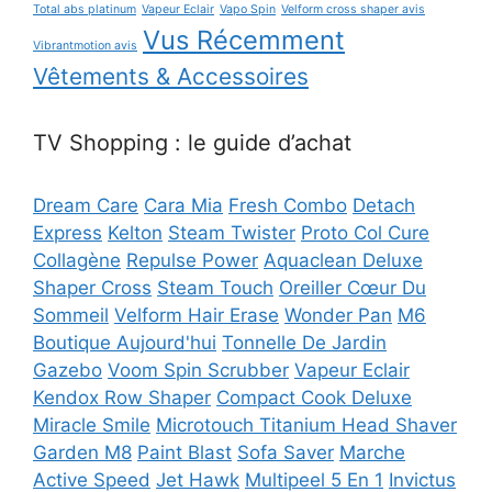
Total abs platinum
Vapeur Eclair
Vapo Spin
Velform cross shaper avis
Vus Récemment
Vibrantmotion avis
Vêtements & Accessoires
TV Shopping : le guide d’achat
Dream Care
Cara Mia
Fresh Combo
Detach
Express
Kelton
Steam Twister
Proto Col Cure
Collagène
Repulse Power
Aquaclean Deluxe
Shaper Cross
Steam Touch
Oreiller Cœur Du
Sommeil
Velform Hair Erase
Wonder Pan
M6
Boutique Aujourd'hui
Tonnelle De Jardin
Gazebo
Voom Spin Scrubber
Vapeur Eclair
Kendox Row Shaper
Compact Cook Deluxe
Miracle Smile
Microtouch Titanium Head Shaver
Garden M8
Paint Blast
Sofa Saver
Marche
Active Speed
Jet Hawk
Multipeel 5 En 1
Invictus