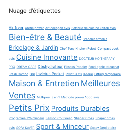
Nuage d’étiquettes
Air fryer
Arctic power
Articollagen avis
Batterie de cuisine kelton avis
Bien-être & Beauté
Bracelet armonia
Bricolage & Jardin
Chef Tony Kitchen Robot
Compact cook
Cuisine Innovante
avis
DOCTEUR HO THERAPY
Déshydrateur
PRO
DREAM CARE
Fitness Pedaler
Food genie teleachat
Invictus Pocket
Fresh Combo
Gril
Invictus x8
Kderm
Lifting temporaire
Maison & Entretien
Meilleures
Ventes
Multipeel 5 en 1
Méthode power 1000 avis
Petits Prix
Produits Durables
Programme 72h minceur
Sensor Pro Sweep
Shaper Cross
Shaper cross
Sport & Minceur
avis
SOFA SAVER
Spray Depilatoire