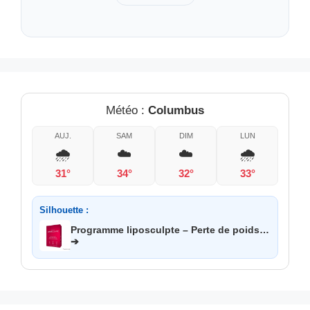
Météo :
Columbus
AUJ.
SAM
DIM
LUN
🌧️
☁️
☁️
🌧️
31°
34°
32°
33°
Silhouette :
Programme liposculpte – Perte de poids…
➔