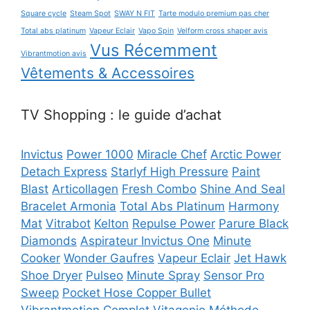
Square cycle
Steam Spot
SWAY N FIT
Tarte modulo premium pas cher
Total abs platinum
Vapeur Eclair
Vapo Spin
Velform cross shaper avis
Vus Récemment
Vibrantmotion avis
Vêtements & Accessoires
TV Shopping : le guide d’achat
Invictus
Power 1000
Miracle Chef
Arctic Power
Detach Express
Starlyf High Pressure
Paint
Blast
Articollagen
Fresh Combo
Shine And Seal
Bracelet Armonia
Total Abs Platinum
Harmony
Mat
Vitrabot
Kelton
Repulse Power
Parure Black
Diamonds
Aspirateur Invictus One
Minute
Cooker
Wonder Gaufres
Vapeur Eclair
Jet Hawk
Shoe Dryer
Pulseo
Minute Spray
Sensor Pro
Sweep
Pocket Hose Copper Bullet