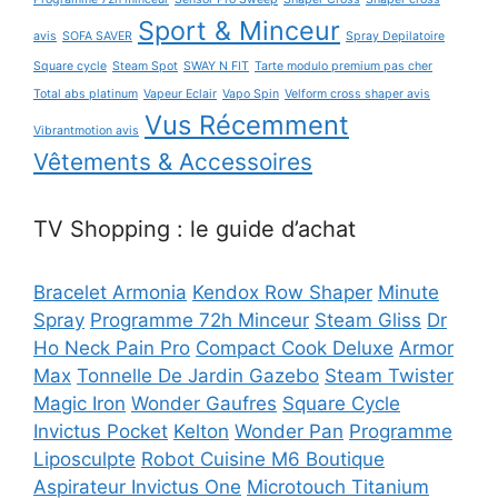
Sport & Minceur
avis
SOFA SAVER
Spray Depilatoire
Square cycle
Steam Spot
SWAY N FIT
Tarte modulo premium pas cher
Total abs platinum
Vapeur Eclair
Vapo Spin
Velform cross shaper avis
Vus Récemment
Vibrantmotion avis
Vêtements & Accessoires
TV Shopping : le guide d’achat
Bracelet Armonia
Kendox Row Shaper
Minute
Spray
Programme 72h Minceur
Steam Gliss
Dr
Ho Neck Pain Pro
Compact Cook Deluxe
Armor
Max
Tonnelle De Jardin Gazebo
Steam Twister
Magic Iron
Wonder Gaufres
Square Cycle
Invictus Pocket
Kelton
Wonder Pan
Programme
Liposculpte
Robot Cuisine M6 Boutique
Aspirateur Invictus One
Microtouch Titanium