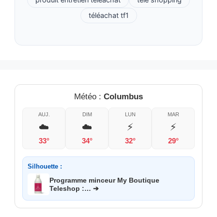
téléachat tf1
Météo :
Columbus
AUJ.
DIM
LUN
MAR
☁️
☁️
⚡
⚡
33°
34°
32°
29°
Silhouette :
Programme minceur My Boutique
Teleshop :… ➔