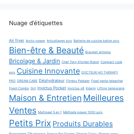
Nuage d’étiquettes
Air fryer
Arctic power
Articollagen avis
Batterie de cuisine kelton avis
Bien-être & Beauté
Bracelet armonia
Bricolage & Jardin
Chef Tony Kitchen Robot
Compact cook
Cuisine Innovante
avis
DOCTEUR HO THERAPY
Déshydrateur
PRO
DREAM CARE
Fitness Pedaler
Food genie teleachat
Invictus Pocket
Fresh Combo
Gril
Invictus x8
Kderm
Lifting temporaire
Maison & Entretien
Meilleures
Ventes
Multipeel 5 en 1
Méthode power 1000 avis
Petits Prix
Produits Durables
Programme 72h minceur
Sensor Pro Sweep
Shaper Cross
Shaper cross