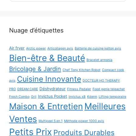
Nuage d’étiquettes
Air fryer
Arctic power
Articollagen avis
Batterie de cuisine kelton avis
Bien-être & Beauté
Bracelet armonia
Bricolage & Jardin
Chef Tony Kitchen Robot
Compact cook
Cuisine Innovante
avis
DOCTEUR HO THERAPY
Déshydrateur
PRO
DREAM CARE
Fitness Pedaler
Food genie teleachat
Invictus Pocket
Fresh Combo
Gril
Invictus x8
Kderm
Lifting temporaire
Maison & Entretien
Meilleures
Ventes
Multipeel 5 en 1
Méthode power 1000 avis
Petits Prix
Produits Durables