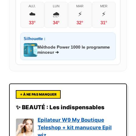
AUJ.
LUN
MAR
MER
☁️
🌧️
⚡
⚡
33°
34°
32°
31°
Silhouette :
Méthode Power 1000 le programme
minceur ➔
⭐ À NE PAS MANQUER
✨ BEAUTÉ : Les indispensables
Epilateur W9 My Boutique
Teleshop + kit manucure Epil
wiz