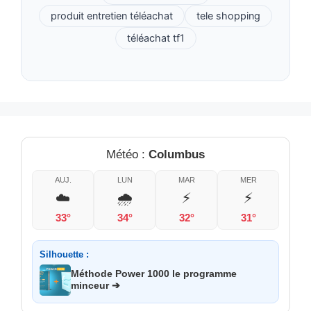
produit entretien téléachat
tele shopping
téléachat tf1
Météo :
Columbus
AUJ.
LUN
MAR
MER
☁️
🌧️
⚡
⚡
33°
34°
32°
31°
Silhouette :
Méthode Power 1000 le programme
minceur ➔