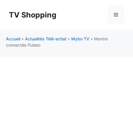
Aller
au
TV Shopping
Menu
contenu
Accueil
»
Actualités Télé-achat
»
Mybo TV
»
Montre
connectée Pulseo