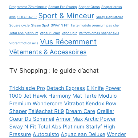
Programme 72h minceur
Sensor Pro Sweep
Shaper Cross
Shaper cross
Sport & Minceur
avis
SOFA SAVER
Spray Depilatoire
Square cycle
Steam Spot
SWAY N FIT
Tarte modulo premium pas cher
Total abs platinum
Vapeur Eclair
Vapo Spin
Velform cross shaper avis
Vus Récemment
Vibrantmotion avis
Vêtements & Accessoires
TV Shopping : le guide d’achat
Trickblade Pro
Detach Express
E Knife
Power
1000
Jet Hawk
Harmony Mat
Tarte Modulo
Premium
Wondercore
Vitrabot
Kendox Row
Shaper
Téléachat Rtl9
Dream Care
Oreiller
Cœur Du Sommeil
Armor Max
Arctic Power
Sway N Fit
Total Abs Platinum
Starlyf High
Pressure
Autocuisto
Aquaclean Deluxe
Wonder