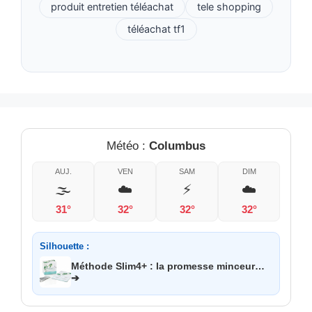
produit entretien téléachat
tele shopping
téléachat tf1
Météo :
Columbus
AUJ.
VEN
SAM
DIM
🌫️
☁️
⚡
☁️
31°
32°
32°
32°
Silhouette :
Méthode Slim4+ : la promesse minceur…
➔