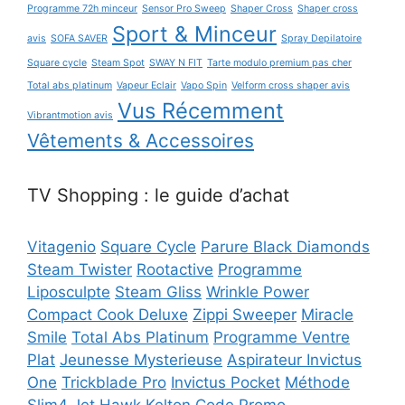
Programme 72h minceur
Sensor Pro Sweep
Shaper Cross
Shaper cross
Sport & Minceur
avis
SOFA SAVER
Spray Depilatoire
Square cycle
Steam Spot
SWAY N FIT
Tarte modulo premium pas cher
Total abs platinum
Vapeur Eclair
Vapo Spin
Velform cross shaper avis
Vus Récemment
Vibrantmotion avis
Vêtements & Accessoires
TV Shopping : le guide d’achat
Vitagenio
Square Cycle
Parure Black Diamonds
Steam Twister
Rootactive
Programme
Liposculpte
Steam Gliss
Wrinkle Power
Compact Cook Deluxe
Zippi Sweeper
Miracle
Smile
Total Abs Platinum
Programme Ventre
Plat
Jeunesse Mysterieuse
Aspirateur Invictus
One
Trickblade Pro
Invictus Pocket
Méthode