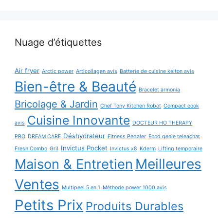
Nuage d’étiquettes
Air fryer
Arctic power
Articollagen avis
Batterie de cuisine kelton avis
Bien-être & Beauté
Bracelet armonia
Bricolage & Jardin
Chef Tony Kitchen Robot
Compact cook
Cuisine Innovante
avis
DOCTEUR HO THERAPY
Déshydrateur
PRO
DREAM CARE
Fitness Pedaler
Food genie teleachat
Invictus Pocket
Fresh Combo
Gril
Invictus x8
Kderm
Lifting temporaire
Maison & Entretien
Meilleures
Ventes
Multipeel 5 en 1
Méthode power 1000 avis
Petits Prix
Produits Durables