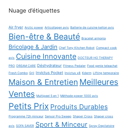
Nuage d’étiquettes
Air fryer
Arctic power
Articollagen avis
Batterie de cuisine kelton avis
Bien-être & Beauté
Bracelet armonia
Bricolage & Jardin
Chef Tony Kitchen Robot
Compact cook
Cuisine Innovante
avis
DOCTEUR HO THERAPY
Déshydrateur
PRO
DREAM CARE
Fitness Pedaler
Food genie teleachat
Invictus Pocket
Fresh Combo
Gril
Invictus x8
Kderm
Lifting temporaire
Maison & Entretien
Meilleures
Ventes
Multipeel 5 en 1
Méthode power 1000 avis
Petits Prix
Produits Durables
Programme 72h minceur
Sensor Pro Sweep
Shaper Cross
Shaper cross
Sport & Minceur
avis
SOFA SAVER
Spray Depilatoire