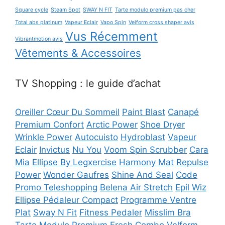
Square cycle
Steam Spot
SWAY N FIT
Tarte modulo premium pas cher
Total abs platinum
Vapeur Eclair
Vapo Spin
Velform cross shaper avis
Vus Récemment
Vibrantmotion avis
Vêtements & Accessoires
TV Shopping : le guide d’achat
Oreiller Cœur Du Sommeil
Paint Blast
Canapé
Premium Confort
Arctic Power
Shoe Dryer
Wrinkle Power
Autocuisto
Hydroblast
Vapeur
Eclair
Invictus
Nu You
Voom Spin Scrubber
Cara
Mia
Ellipse By Legxercise
Harmony Mat
Repulse
Power
Wonder Gaufres
Shine And Seal
Code
Promo Teleshopping
Belena Air Stretch
Epil Wiz
Ellipse Pédaleur Compact
Programme Ventre
Plat
Sway N Fit
Fitness Pedaler
Misslim Bra