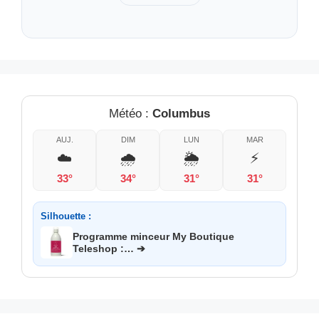
Météo :
Columbus
AUJ.
DIM
LUN
MAR
☁️
🌧️
🌦️
⚡
33°
34°
31°
31°
Silhouette :
Programme minceur My Boutique
Teleshop :… ➔