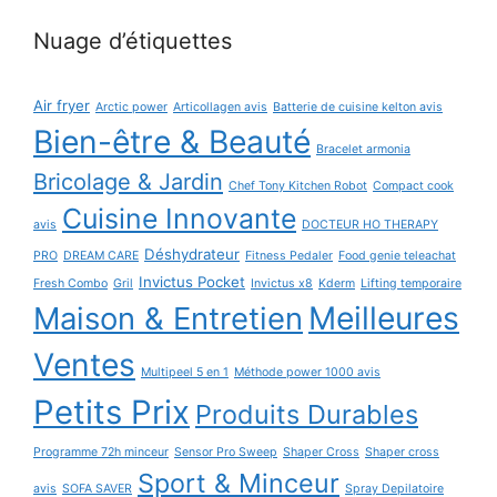
Nuage d’étiquettes
Air fryer
Arctic power
Articollagen avis
Batterie de cuisine kelton avis
Bien-être & Beauté
Bracelet armonia
Bricolage & Jardin
Chef Tony Kitchen Robot
Compact cook
Cuisine Innovante
avis
DOCTEUR HO THERAPY
Déshydrateur
PRO
DREAM CARE
Fitness Pedaler
Food genie teleachat
Invictus Pocket
Fresh Combo
Gril
Invictus x8
Kderm
Lifting temporaire
Maison & Entretien
Meilleures
Ventes
Multipeel 5 en 1
Méthode power 1000 avis
Petits Prix
Produits Durables
Programme 72h minceur
Sensor Pro Sweep
Shaper Cross
Shaper cross
Sport & Minceur
avis
SOFA SAVER
Spray Depilatoire