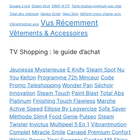
Square cycle
Steam Spot
SWAY N FIT
Tarte modulo premium pas cher
Total abs platinum
Vapeur Eclair
Vapo Spin
Velform cross shaper avis
Vus Récemment
Vibrantmotion avis
Vêtements & Accessoires
TV Shopping : le guide d’achat
Jeunesse Mysterieuse
E Knife
Steam Spot
Nu
You
Kelton
Programme 72h Minceur
Code
Promo Teleshopping
Wonder Pan
Séchoir
Innovation
Steam Touch
Paint Blast
Total Abs
Platinum
Finishing Touch Flawless
Marche
Active Speed
Ellipse By Legxercise
Sofa Saver
Méthode Slim4
Food Genie
Pulseo
Steam
Twister
Invictus
Multipeel 5 En 1
Vibrantmotion
Complet
Miracle Smile
Canapé Premium Confort