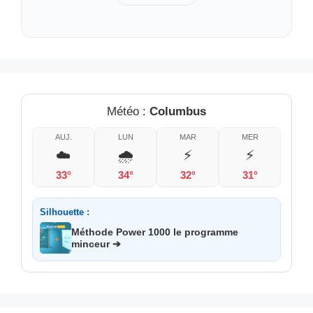
Météo :
Columbus
AUJ.
LUN
MAR
MER
☁️
🌧️
⚡
⚡
33°
34°
32°
31°
Silhouette :
Méthode Power 1000 le programme
minceur ➔