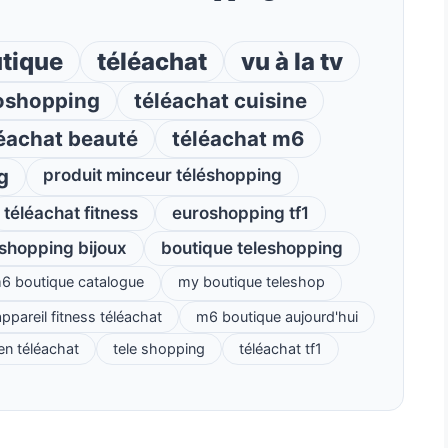
tique
téléachat
vu à la tv
oshopping
téléachat cuisine
éachat beauté
téléachat m6
g
produit minceur téléshopping
téléachat fitness
euroshopping tf1
éshopping bijoux
boutique teleshopping
6 boutique catalogue
my boutique teleshop
ppareil fitness téléachat
m6 boutique aujourd'hui
ien téléachat
tele shopping
téléachat tf1