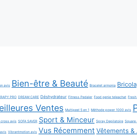
Bien-être & Beauté
Bricol
on avis
Bracelet armonia
Déshydrateur
ERAPY PRO
DREAM CARE
Fitness Pedaler
Food genie teleachat
Fres
P
illeures Ventes
Multipeel 5 en 1
Méthode power 1000 avis
Sport & Minceur
 cross avis
SOFA SAVER
Spray Depilatoire
Square 
Vus Récemment
Vêtements & 
 avis
Vibrantmotion avis