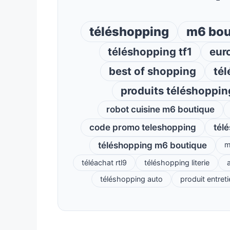
téléshopping
m6 bou
téléshopping tf1
eur
best of shopping
tél
produits téléshoppin
robot cuisine m6 boutique
code promo teleshopping
tél
téléshopping m6 boutique
m
téléachat rtl9
téléshopping literie
a
téléshopping auto
produit entret