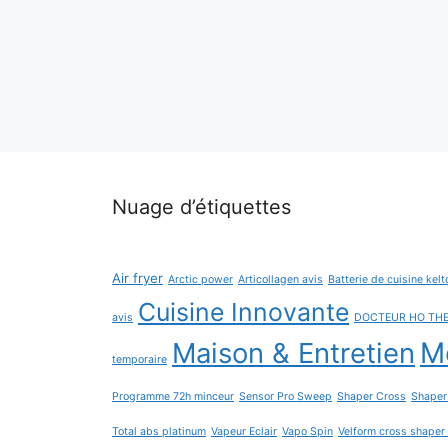
Nuage d’étiquettes
Air fryer
Arctic power
Articollagen avis
Batterie de cuisine kelt
Cuisine Innovante
avis
DOCTEUR HO TH
Maison & Entretien
Me
temporaire
Programme 72h minceur
Sensor Pro Sweep
Shaper Cross
Shaper
Total abs platinum
Vapeur Eclair
Vapo Spin
Velform cross shaper