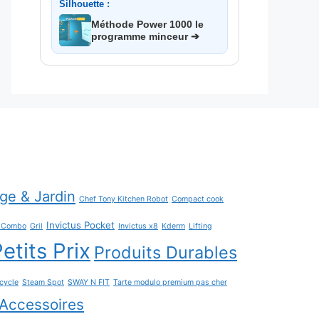
Silhouette :
Méthode Power 1000 le
programme minceur ➔
age & Jardin
Chef Tony Kitchen Robot
Compact cook
Invictus Pocket
h Combo
Gril
Invictus x8
Kderm
Lifting
etits Prix
Produits Durables
cycle
Steam Spot
SWAY N FIT
Tarte modulo premium pas cher
Accessoires