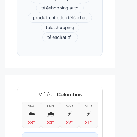
téléshopping auto
produit entretien téléachat
tele shopping
téléachat tf1
Météo :
Columbus
AUJ.
LUN
MAR
MER
☁️
🌧️
⚡
⚡
33°
34°
32°
31°