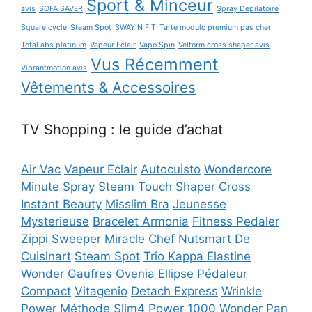
Sport & Minceur
avis
SOFA SAVER
Spray Depilatoire
Square cycle
Steam Spot
SWAY N FIT
Tarte modulo premium pas cher
Total abs platinum
Vapeur Eclair
Vapo Spin
Velform cross shaper avis
Vus Récemment
Vibrantmotion avis
Vêtements & Accessoires
TV Shopping : le guide d’achat
Air Vac
Vapeur Eclair
Autocuisto
Wondercore
Minute Spray
Steam Touch
Shaper Cross
Instant Beauty
Misslim Bra
Jeunesse
Mysterieuse
Bracelet Armonia
Fitness Pedaler
Zippi Sweeper
Miracle Chef
Nutsmart De
Cuisinart
Steam Spot
Trio Kappa Elastine
Wonder Gaufres
Ovenia
Ellipse Pédaleur
Compact
Vitagenio
Detach Express
Wrinkle
Power
Méthode Slim4
Power 1000
Wonder Pan