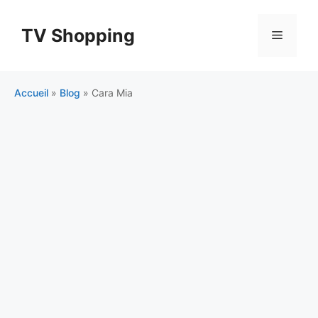
Aller
au
TV Shopping
Menu
contenu
Accueil
»
Blog
»
Cara Mia