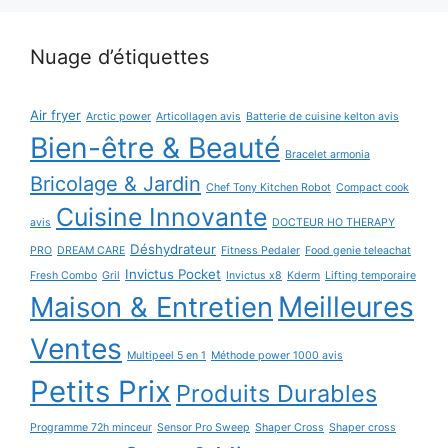
Nuage d’étiquettes
Air fryer
Arctic power
Articollagen avis
Batterie de cuisine kelton avis
Bien-être & Beauté
Bracelet armonia
Bricolage & Jardin
Chef Tony Kitchen Robot
Compact cook
Cuisine Innovante
avis
DOCTEUR HO THERAPY
Déshydrateur
PRO
DREAM CARE
Fitness Pedaler
Food genie teleachat
Invictus Pocket
Fresh Combo
Gril
Invictus x8
Kderm
Lifting temporaire
Maison & Entretien
Meilleures
Ventes
Multipeel 5 en 1
Méthode power 1000 avis
Petits Prix
Produits Durables
Programme 72h minceur
Sensor Pro Sweep
Shaper Cross
Shaper cross