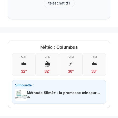
téléachat tf1
Météo :
Columbus
AUJ.
VEN
SAM
DIM
☁️
🌦️
⚡
☁️
32°
32°
30°
33°
Silhouette :
Méthode Slim4+ : la promesse minceur…
➔