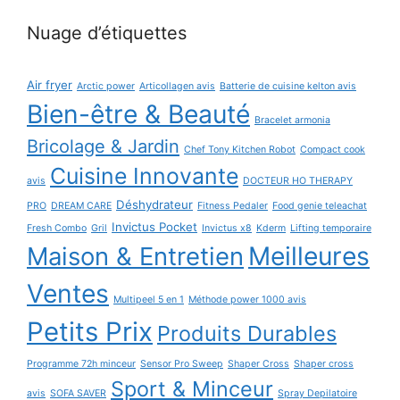
Nuage d’étiquettes
Air fryer
Arctic power
Articollagen avis
Batterie de cuisine kelton avis
Bien-être & Beauté
Bracelet armonia
Bricolage & Jardin
Chef Tony Kitchen Robot
Compact cook
Cuisine Innovante
avis
DOCTEUR HO THERAPY
Déshydrateur
PRO
DREAM CARE
Fitness Pedaler
Food genie teleachat
Invictus Pocket
Fresh Combo
Gril
Invictus x8
Kderm
Lifting temporaire
Maison & Entretien
Meilleures
Ventes
Multipeel 5 en 1
Méthode power 1000 avis
Petits Prix
Produits Durables
Programme 72h minceur
Sensor Pro Sweep
Shaper Cross
Shaper cross
Sport & Minceur
avis
SOFA SAVER
Spray Depilatoire