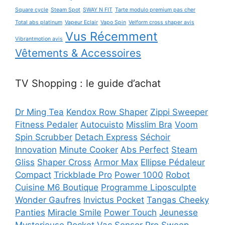
Square cycle
Steam Spot
SWAY N FIT
Tarte modulo premium pas cher
Total abs platinum
Vapeur Eclair
Vapo Spin
Velform cross shaper avis
Vus Récemment
Vibrantmotion avis
Vêtements & Accessoires
TV Shopping : le guide d’achat
Dr Ming Tea
Kendox Row Shaper
Zippi Sweeper
Fitness Pedaler
Autocuisto
Misslim Bra
Voom
Spin Scrubber
Detach Express
Séchoir
Innovation
Minute Cooker
Abs Perfect
Steam
Gliss
Shaper Cross
Armor Max
Ellipse Pédaleur
Compact
Trickblade Pro
Power 1000
Robot
Cuisine M6 Boutique
Programme Liposculpte
Wonder Gaufres
Invictus Pocket
Tangas Cheeky
Panties
Miracle Smile
Power Touch
Jeunesse