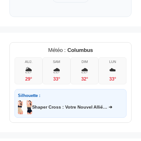
Météo :
Columbus
AUJ.
SAM
DIM
LUN
🌦️
🌧️
🌧️
☁️
29°
33°
32°
33°
Silhouette :
Shaper Cross : Votre Nouvel Allié… ➔